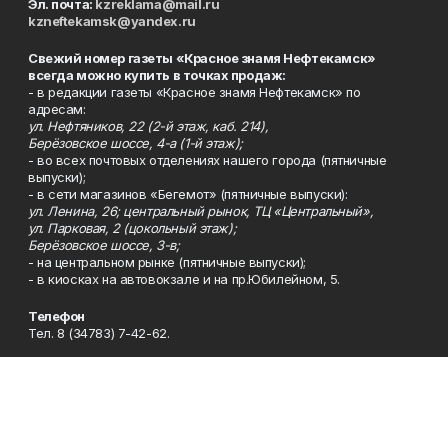
Эл. почта:
kzreklama@mail.ru
kzneftekamsk@yandex.ru
Свежий номер газеты «Красное знамя Нефтекамск»
всегда можно купить в точках продаж:
- в редакции газеты «Красное знамя Нефтекамск» по
адресам:
ул. Нефтяников, 22 (2-й этаж, каб. 214),
Берёзовское шоссе, 4-а (1-й этаж);
- во всех почтовых отделениях нашего города (пятничные
выпуски);
- в сети магазинов «Бегемот» (пятничные выпуски):
ул. Ленина, 26; центральный рынок, ТЦ «Центральный»,
ул. Парковая, 2 (цокольный этаж);
Берёзовское шоссе, 3-в;
- на центральном рынке (пятничные выпуски);
- в киосках на автовокзале и на пр.Юбилейном, 5.
Телефон
Тел. 8 (34783) 7-42-62.
Эл. почта
kzgazeta@mail.ru
Адрес
Адрес редакции: 452688, Республика Башкортостан, г.
Нефтекамск, Берёзовское шоссе, 4-а, 3-й этаж.