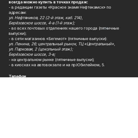
всегда можно купить в точках продаж:
- в редакции газеты «Красное знамя Нефтекамск» по
адресам:
ул. Нефтяников, 22 (2-й этаж, каб. 214),
Берёзовское шоссе, 4-а (1-й этаж);
- во всех почтовых отделениях нашего города (пятничные
выпуски);
- в сети магазинов «Бегемот» (пятничные выпуски):
ул. Ленина, 26; центральный рынок, ТЦ «Центральный»,
ул. Парковая, 2 (цокольный этаж);
Берёзовское шоссе, 3-в;
- на центральном рынке (пятничные выпуски);
- в киосках на автовокзале и на пр.Юбилейном, 5.
Телефон
Тел. 8 (34783) 7-42-62.
Эл. почта
kzgazeta@mail.ru
Адрес
Адрес редакции: 452688, Республика Башкортостан, г.
Нефтекамск, Берёзовское шоссе, 4-а, 3-й этаж.
Рекламная служба
Тел. 8 (34783) 7-45-35.