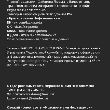
Главный редактор - Сабитова Людмила Валерьяновна.
При использовании материалов гиперссылка на сайт
kzgazeta.ru
обязательна.
Категория информационной продукции
12+
«Красное знамя
Нефтекамск
» в
ВК -
vk.com/kz_gazeta
ОК -
ok.ru/kzgazeta
MAKC -
max.ru/kz_gazeta
Я.Дзен -
dzen.ru/neftekamskkz
Об использовании персональных данных
Газета «КРАСНОЕ ЗНАМЯ НЕФТЕКАМСК» зарегистрирована в
Управлении Федеральной службы по надзору в сфере связи,
информационных технологий и массовых коммуникаций по
Республике Башкортостан. Регистрационный номер ПИ № ТУ
02 - 01880 от 11.06.2025 г.
Отдел рекламы газеты «Красное знамя Нефтекамск»
Тел. 8 (34783) 7-45-35.
Эл. почта:
kzreklama@mail.ru
kzneftekamsk@yandex.ru
Свежий номер газеты «Красное знамя Нефтекамск»