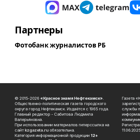
Партнеры
Фотобанк журналистов РБ
© 2015-2026
«Красное знамя Нефтекамск»
.
Газета 
Общественно-политическая газета городского
зарегист
округа город Нефтекамск. Издаётся с 1965 года.
службы п
Главный редактор - Сабитова Людмила
информац
Валерьяновна.
коммуник
При использовании материалов гиперссылка на
Регистра
сайт
kzgazeta.ru
обязательна.
11.06.2025
Категория информационной продукции
12+