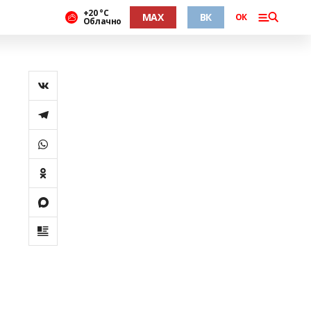
+20 °С
MAX
ВК
ОК
Облачно