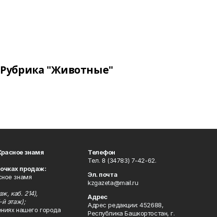
Рубрика "Животные"
Красное знамя
Телефон
Тел. 8 (34783) 7-42-62.
точках продаж:
Эл. почта
сное знамя
kzgazeta@mail.ru
ж, каб. 214),
Адрес
-й этаж);
Адрес редакции: 452688,
ениях нашего города
Республика Башкортостан, г.