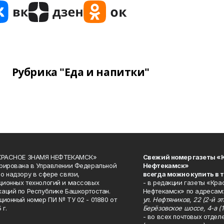
Рубрика "Еда и напитки"
«КРАСНОЕ ЗНАМЯ НЕФТЕКАМСК»
Свежий номер газеты «
рирована в Управлении Федеральной
Нефтекамск»
о надзору в сфере связи,
всегда можно купить в 
ионных технологий и массовых
- в редакции газеты «Кра
аций по Республике Башкортостан.
Нефтекамск» по адресам:
ционный номер ПИ № ТУ 02 - 01880 от
ул. Нефтяников, 22 (2-й эта
 г.
Берёзовское шоссе, 4-а (1
- во всех почтовых отдел