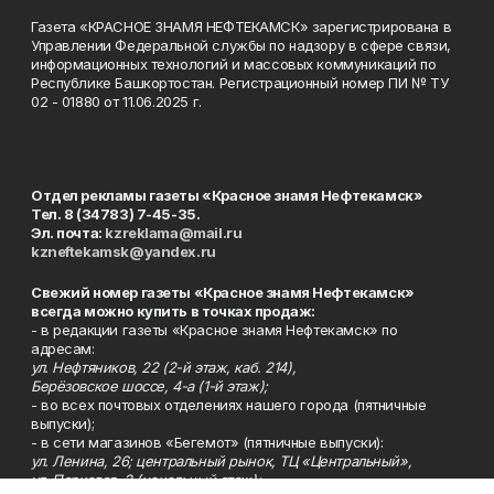
Газета «КРАСНОЕ ЗНАМЯ НЕФТЕКАМСК» зарегистрирована в
Управлении Федеральной службы по надзору в сфере связи,
информационных технологий и массовых коммуникаций по
Республике Башкортостан. Регистрационный номер ПИ № ТУ
02 - 01880 от 11.06.2025 г.
Отдел рекламы газеты «Красное знамя Нефтекамск»
Тел. 8 (34783) 7-45-35.
Эл. почта:
kzreklama@mail.ru
kzneftekamsk@yandex.ru
Свежий номер газеты «Красное знамя Нефтекамск»
всегда можно купить в точках продаж:
- в редакции газеты «Красное знамя Нефтекамск» по
адресам:
ул. Нефтяников, 22 (2-й этаж, каб. 214),
Берёзовское шоссе, 4-а (1-й этаж);
- во всех почтовых отделениях нашего города (пятничные
выпуски);
- в сети магазинов «Бегемот» (пятничные выпуски):
ул. Ленина, 26; центральный рынок, ТЦ «Центральный»,
ул. Парковая, 2 (цокольный этаж);