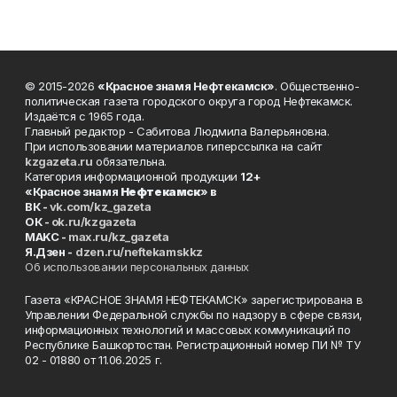
© 2015-2026
«Красное знамя Нефтекамск»
. Общественно-
политическая газета городского округа город Нефтекамск.
Издаётся с 1965 года.
Главный редактор - Сабитова Людмила Валерьяновна.
При использовании материалов гиперссылка на сайт
kzgazeta.ru
обязательна.
Категория информационной продукции
12+
«Красное знамя
Нефтекамск
» в
ВК -
vk.com/kz_gazeta
ОК -
ok.ru/kzgazeta
MAKC -
max.ru/kz_gazeta
Я.Дзен -
dzen.ru/neftekamskkz
Об использовании персональных данных
Газета «КРАСНОЕ ЗНАМЯ НЕФТЕКАМСК» зарегистрирована в
Управлении Федеральной службы по надзору в сфере связи,
информационных технологий и массовых коммуникаций по
Республике Башкортостан. Регистрационный номер ПИ № ТУ
02 - 01880 от 11.06.2025 г.