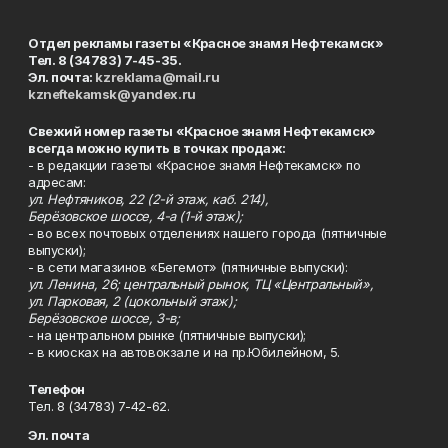
Отдел рекламы газеты «Красное знамя Нефтекамск»
Тел. 8 (34783) 7-45-35.
Эл. почта:
kzreklama@mail.ru
kzneftekamsk@yandex.ru
Свежий номер газеты «Красное знамя Нефтекамск»
всегда можно купить в точках продаж:
- в редакции газеты «Красное знамя Нефтекамск» по
адресам:
ул. Нефтяников, 22 (2-й этаж, каб. 214),
Берёзовское шоссе, 4-а (1-й этаж);
- во всех почтовых отделениях нашего города (пятничные
выпуски);
- в сети магазинов «Бегемот» (пятничные выпуски):
ул. Ленина, 26; центральный рынок, ТЦ «Центральный»,
ул. Парковая, 2 (цокольный этаж);
Берёзовское шоссе, 3-в;
- на центральном рынке (пятничные выпуски);
- в киосках на автовокзале и на пр.Юбилейном, 5.
Телефон
Тел. 8 (34783) 7-42-62.
Эл. почта