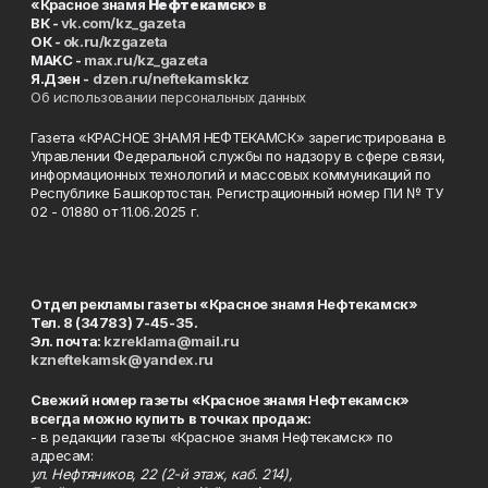
«Красное знамя
Нефтекамск
» в
ВК -
vk.com/kz_gazeta
ОК -
ok.ru/kzgazeta
MAKC -
max.ru/kz_gazeta
Я.Дзен -
dzen.ru/neftekamskkz
Об использовании персональных данных
Газета «КРАСНОЕ ЗНАМЯ НЕФТЕКАМСК» зарегистрирована в
Управлении Федеральной службы по надзору в сфере связи,
информационных технологий и массовых коммуникаций по
Республике Башкортостан. Регистрационный номер ПИ № ТУ
02 - 01880 от 11.06.2025 г.
Отдел рекламы газеты «Красное знамя Нефтекамск»
Тел. 8 (34783) 7-45-35.
Эл. почта:
kzreklama@mail.ru
kzneftekamsk@yandex.ru
Свежий номер газеты «Красное знамя Нефтекамск»
всегда можно купить в точках продаж:
- в редакции газеты «Красное знамя Нефтекамск» по
адресам:
ул. Нефтяников, 22 (2-й этаж, каб. 214),