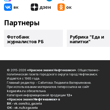
Партнеры
Фотобанк
Рубрика "Еда и
журналистов РБ
напитки"
© 2015-2026
«Красное знамя Нефтекамск»
. Общественно-
политическая газета городского округа город Нефтекамск.
Издаётся с 1965 года.
Главный редактор - Сабитова Людмила Валерьяновна.
При использовании материалов гиперссылка на сайт
kzgazeta.ru
обязательна.
Категория информационной продукции
12+
«Красное знамя
Нефтекамск
» в
ВК -
vk.com/kz_gazeta
ОК -
ok.ru/kzgazeta