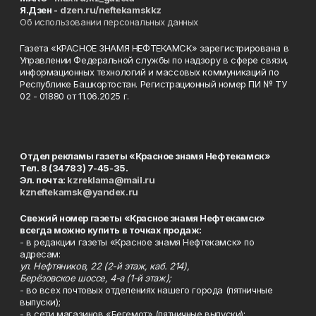
Я.Дзен -
dzen.ru/neftekamskkz
Об использовании персональных данных
Газета «КРАСНОЕ ЗНАМЯ НЕФТЕКАМСК» зарегистрирована в
Управлении Федеральной службы по надзору в сфере связи,
информационных технологий и массовых коммуникаций по
Республике Башкортостан. Регистрационный номер ПИ № ТУ
02 - 01880 от 11.06.2025 г.
Отдел рекламы газеты «Красное знамя Нефтекамск»
Тел. 8 (34783) 7-45-35.
Эл. почта:
kzreklama@mail.ru
kzneftekamsk@yandex.ru
Свежий номер газеты «Красное знамя Нефтекамск»
всегда можно купить в точках продаж:
- в редакции газеты «Красное знамя Нефтекамск» по
адресам:
ул. Нефтяников, 22 (2-й этаж, каб. 214),
Берёзовское шоссе, 4-а (1-й этаж);
- во всех почтовых отделениях нашего города (пятничные
выпуски);
- в сети магазинов «Бегемот» (пятничные выпуски):