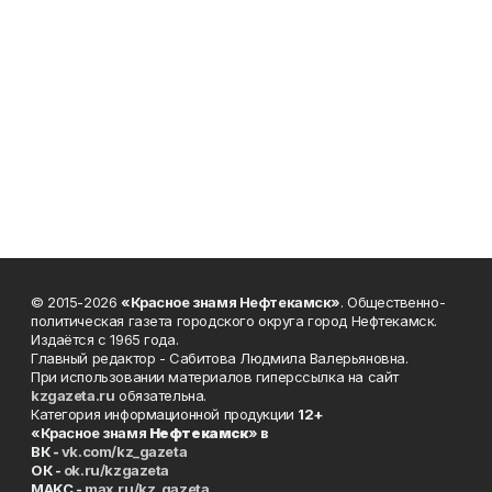
© 2015-2026
«Красное знамя Нефтекамск»
. Общественно-
политическая газета городского округа город Нефтекамск.
Издаётся с 1965 года.
Главный редактор - Сабитова Людмила Валерьяновна.
При использовании материалов гиперссылка на сайт
kzgazeta.ru
обязательна.
Категория информационной продукции
12+
«Красное знамя
Нефтекамск
» в
ВК -
vk.com/kz_gazeta
ОК -
ok.ru/kzgazeta
MAKC -
max.ru/kz_gazeta