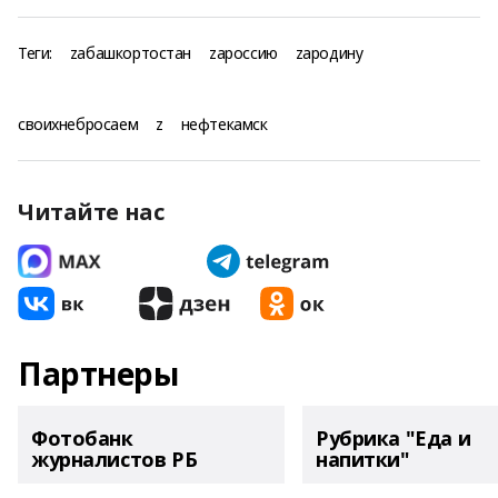
Теги:
zабашкортостан
zароссию
zародину
своихнебросаем
z
нефтекамск
Читайте нас
Партнеры
Фотобанк
Рубрика "Еда и
журналистов РБ
напитки"