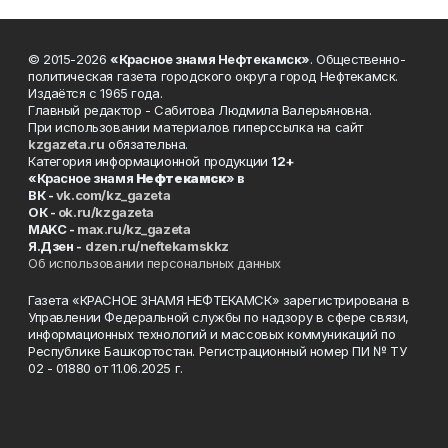
© 2015-2026
«Красное знамя Нефтекамск»
. Общественно-
политическая газета городского округа город Нефтекамск.
Издаётся с 1965 года.
Главный редактор - Сабитова Людмила Валерьяновна.
При использовании материалов гиперссылка на сайт
kzgazeta.ru
обязательна.
Категория информационной продукции
12+
«Красное знамя
Нефтекамск
» в
ВК -
vk.com/kz_gazeta
ОК -
ok.ru/kzgazeta
MAKC -
max.ru/kz_gazeta
Я.Дзен -
dzen.ru/neftekamskkz
Об использовании персональных данных
Газета «КРАСНОЕ ЗНАМЯ НЕФТЕКАМСК» зарегистрирована в
Управлении Федеральной службы по надзору в сфере связи,
информационных технологий и массовых коммуникаций по
Республике Башкортостан. Регистрационный номер ПИ № ТУ
02 - 01880 от 11.06.2025 г.