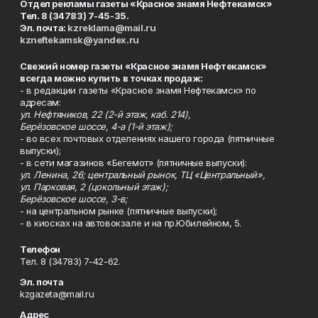
Отдел рекламы газеты «Красное знамя Нефтекамск»
Тел. 8 (34783) 7-45-35.
Эл. почта:
kzreklama@mail.ru
kzneftekamsk@yandex.ru
Свежий номер газеты «Красное знамя Нефтекамск»
всегда можно купить в точках продаж:
- в редакции газеты «Красное знамя Нефтекамск» по
адресам:
ул. Нефтяников, 22 (2-й этаж, каб. 214),
Берёзовское шоссе, 4-а (1-й этаж);
- во всех почтовых отделениях нашего города (пятничные
выпуски);
- в сети магазинов «Бегемот» (пятничные выпуски):
ул. Ленина, 26; центральный рынок, ТЦ «Центральный»,
ул. Парковая, 2 (цокольный этаж);
Берёзовское шоссе, 3-в;
- на центральном рынке (пятничные выпуски);
- в киосках на автовокзале и на пр.Юбилейном, 5.
Телефон
Тел. 8 (34783) 7-42-62.
Эл. почта
kzgazeta@mail.ru
Адрес