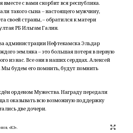
я вместе с вами скорбит вся республика.
тали такого сына – настоящего мужчину,
та своей страны, – обратился к матери
ултая РБ Ильгам Галин.
ава администрации Нефтекамска Эльдар
аждого земляка – это большая потеря в первую
го из нас. Все они в наших сердцах. Алексей
. Мы будем его помнить, будут помнить
ждён орденом Мужества. Награду передали
ещал оказывать всю возможную поддержку
тались две дочери.
нов, «КЗ».