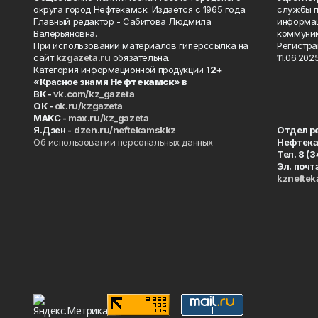
округа город Нефтекамск. Издаётся с 1965 года.
службы п
Главный редактор - Сабитова Людмила
информац
Валерьяновна.
коммуник
При использовании материалов гиперссылка на
Регистра
сайт
kzgazeta.ru
обязательна.
11.06.2025
Категория информационной продукции
12+
«Красное знамя
Нефтекамск
» в
ВК -
vk.com/kz_gazeta
ОК -
ok.ru/kzgazeta
MAKC -
max.ru/kz_gazeta
Я.Дзен -
dzen.ru/neftekamskkz
Отдел р
Об использовании персональных данных
Нефтек
Тел. 8 (
Эл. почт
kznefte