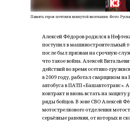
Память героя почтили минутой молчания. Фото: Русла
Алексей Фёдоров родился в Нефтек
поступил в машиностроительный т
после был призван на срочную служ
что такое война. Алексей Виталье
действий во время осетино-грузин
в 2009 году, работал сварщиком на
автобуса в ПАТП «Башавтотранс». А
контракт и вновь встать на защиту
ряды бойцов. В зоне СВО Алексей 
мотострелкового отделения мотостр
серьёзные ранения, от которых и с