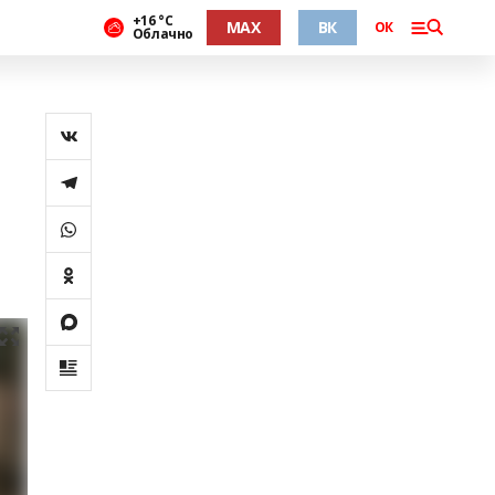
+16 °С
MAX
ВК
ОК
Облачно