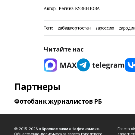
Автор:
Регина КУЗНЕЦОВА
Теги:
zабашкортостан
zароссию
zародин
Читайте нас
Партнеры
Фотобанк журналистов РБ
© 2015-2026
«Красное знамя Нефтекамск»
.
Газета 
Общественно-политическая газета городского
зарегист