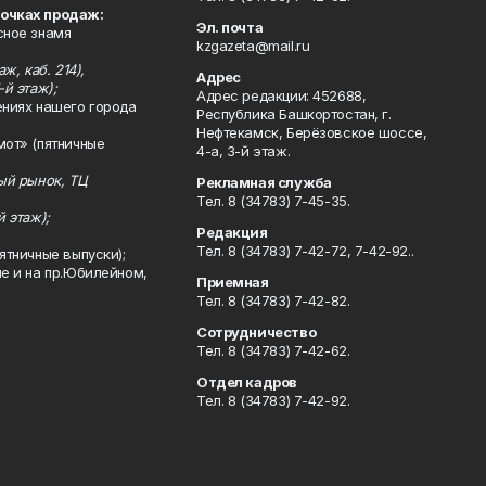
точках продаж:
Эл. почта
сное знамя
kzgazeta@mail.ru
ж, каб. 214),
Адрес
-й этаж);
Адрес редакции: 452688,
ениях нашего города
Республика Башкортостан, г.
Нефтекамск, Берёзовское шоссе,
мот» (пятничные
4-а, 3-й этаж.
ный рынок, ТЦ
Рекламная служба
Тел. 8 (34783) 7-45-35.
й этаж);
Редакция
Тел. 8 (34783) 7-42-72, 7-42-92..
ятничные выпуски);
ле и на пр.Юбилейном,
Приемная
Тел. 8 (34783) 7-42-82.
Сотрудничество
Тел. 8 (34783) 7-42-62.
Отдел кадров
Тел. 8 (34783) 7-42-92.