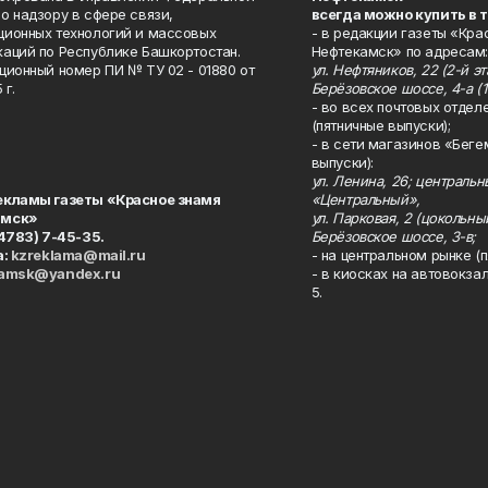
о надзору в сфере связи,
всегда можно купить в 
ионных технологий и массовых
- в редакции газеты «Кра
аций по Республике Башкортостан.
Нефтекамск» по адресам:
ционный номер ПИ № ТУ 02 - 01880 от
ул. Нефтяников, 22 (2-й эта
 г.
Берёзовское шоссе, 4-а (1
- во всех почтовых отдел
(пятничные выпуски);
- в сети магазинов «Беге
выпуски):
ул. Ленина, 26; централь
екламы газеты «Красное знамя
«Центральный»,
амск»
ул. Парковая, 2 (цокольны
34783) 7-45-35.
Берёзовское шоссе, 3-в;
а:
kzreklama@mail.ru
- на центральном рынке (п
kamsk@yandex.ru
- в киосках на автовокза
5.