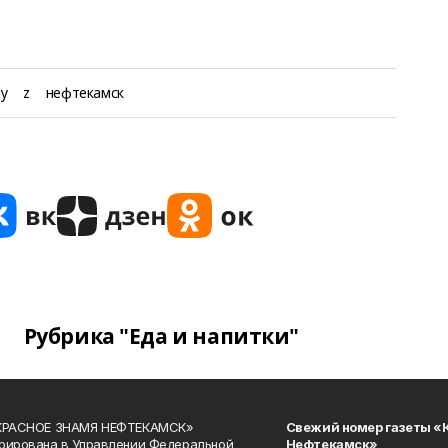
у
z
нефтекамск
Рубрика "Еда и напитки"
«КРАСНОЕ ЗНАМЯ НЕФТЕКАМСК»
Свежий номер газеты «
рирована в Управлении Федеральной
Нефтекамск»