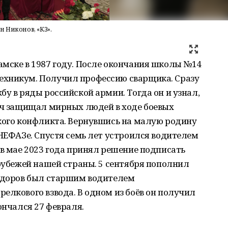
н Никонов, «КЗ».
амске в 1987 году. После окончания школы №14
ехникум. Получил профессию сварщика. Сразу
бу в ряды российской армии. Тогда он и узнал,
вич защищал мирных людей в ходе боевых
ского конфликта. Вернувшись на малую родину
 НЕФАЗе. Спустя семь лет устроился водителем
 в мае 2023 года принял решение подписать
 рубежей нашей страны. 5 сентября пополнил
Фёдоров был старшим водителем
елкового взвода. В одном из боёв он получил
кончался 27 февраля.