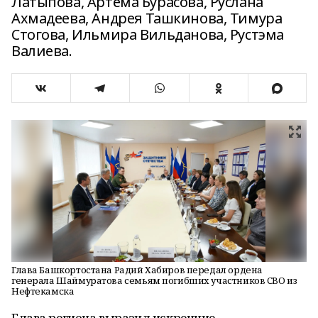
Латыпова, Артёма Бурасова, Руслана
Ахмадеева, Андрея Ташкинова, Тимура
Стогова, Ильмира Вильданова, Рустэма
Валиева.
Глава Башкортостана Радий Хабиров передал ордена
генерала Шаймуратова семьям погибших участников СВО из
Нефтекамска
Глава региона выразил искренние