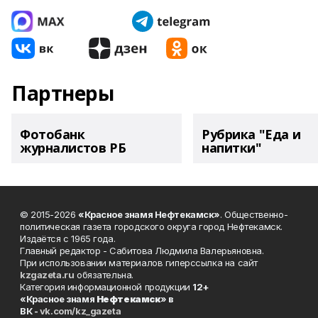
Партнеры
Фотобанк
Рубрика "Еда и
журналистов РБ
напитки"
© 2015-2026
«Красное знамя Нефтекамск»
. Общественно-
политическая газета городского округа город Нефтекамск.
Издаётся с 1965 года.
Главный редактор - Сабитова Людмила Валерьяновна.
При использовании материалов гиперссылка на сайт
kzgazeta.ru
обязательна.
Категория информационной продукции
12+
«Красное знамя
Нефтекамск
» в
ВК -
vk.com/kz_gazeta