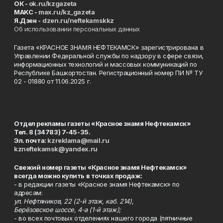
ОК -
ok.ru/kzgazeta
MAKC -
max.ru/kz_gazeta
Я.Дзен -
dzen.ru/neftekamskkz
Об использовании персональных данных
Газета «КРАСНОЕ ЗНАМЯ НЕФТЕКАМСК» зарегистрирована в
Управлении Федеральной службы по надзору в сфере связи,
информационных технологий и массовых коммуникаций по
Республике Башкортостан. Регистрационный номер ПИ № ТУ
02 - 01880 от 11.06.2025 г.
Отдел рекламы газеты «Красное знамя Нефтекамск»
Тел. 8 (34783) 7-45-35.
Эл. почта:
kzreklama@mail.ru
kzneftekamsk@yandex.ru
Свежий номер газеты «Красное знамя Нефтекамск»
всегда можно купить в точках продаж:
- в редакции газеты «Красное знамя Нефтекамск» по
адресам:
ул. Нефтяников, 22 (2-й этаж, каб. 214),
Берёзовское шоссе, 4-а (1-й этаж);
- во всех почтовых отделениях нашего города (пятничные