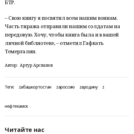
БТР.
– Свою книгу я посвятил всем нашим воинам.
Часть тиража отправили нашим солдатам на
передовую. Хочу, чтобы книга была и в вашей
личной библиотеке, – отметил Гафкать
Темергалин.
Автор:
Артур Арсланов
Теги:
zабашкортостан
zароссию
zародину
z
нефтекамск
Читайте нас