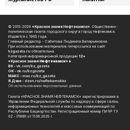
© 2015-2026
«Красное знамя Нефтекамск»
. Общественно-
политическая газета городского округа город Нефтекамск.
Издаётся с 1965 года.
Главный редактор - Сабитова Людмила Валерьяновна.
При использовании материалов гиперссылка на сайт
kzgazeta.ru
обязательна.
Категория информационной продукции
12+
«Красное знамя
Нефтекамск
» в
ВК -
vk.com/kz_gazeta
ОК -
ok.ru/kzgazeta
MAKC -
max.ru/kz_gazeta
Я.Дзен -
dzen.ru/neftekamskkz
Об использовании персональных данных
Газета «КРАСНОЕ ЗНАМЯ НЕФТЕКАМСК» зарегистрирована в
Управлении Федеральной службы по надзору в сфере связи,
информационных технологий и массовых коммуникаций по
Республике Башкортостан. Регистрационный номер ПИ № ТУ
02 - 01880 от 11.06.2025 г.