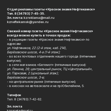
Отдел рекламы газеты «Красное знамя Нефтекамск»
Тел. 8 (34783) 7-45-35.
Эл. почта:
kzreklama@mail.ru
kzneftekamsk@yandex.ru
Свежий номер газеты «Красное знамя Нефтекамск»
всегда можно купить в точках продаж:
- в редакции газеты «Красное знамя Нефтекамск» по
адресам:
ул. Нефтяников, 22 (2-й этаж, каб. 214),
Берёзовское шоссе, 4-а (1-й этаж);
- во всех почтовых отделениях нашего города (пятничные
выпуски);
- в сети магазинов «Бегемот» (пятничные выпуски):
ул. Ленина, 26; центральный рынок, ТЦ «Центральный»,
ул. Парковая, 2 (цокольный этаж);
Берёзовское шоссе, 3-в;
- на центральном рынке (пятничные выпуски);
- в киосках на автовокзале и на пр.Юбилейном, 5.
Телефон
Тел. 8 (34783) 7-42-62.
Эл. почта
kzgazeta@mail.ru