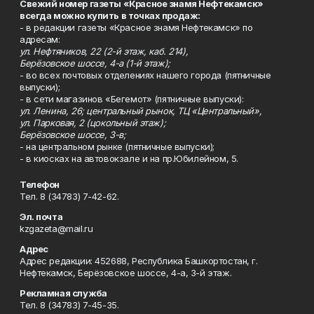
Свежий номер газеты «Красное знамя Нефтекамск»
всегда можно купить в точках продаж:
- в редакции газеты «Красное знамя Нефтекамск» по
адресам:
ул. Нефтяников, 22 (2-й этаж, каб. 214),
Берёзовское шоссе, 4-а (1-й этаж);
- во всех почтовых отделениях нашего города (пятничные
выпуски);
- в сети магазинов «Бегемот» (пятничные выпуски):
ул. Ленина, 26; центральный рынок, ТЦ «Центральный»,
ул. Парковая, 2 (цокольный этаж);
Берёзовское шоссе, 3-в;
- на центральном рынке (пятничные выпуски);
- в киосках на автовокзале и на пр.Юбилейном, 5.
Телефон
Тел. 8 (34783) 7-42-62.
Эл. почта
kzgazeta@mail.ru
Адрес
Адрес редакции: 452688, Республика Башкортостан, г.
Нефтекамск, Берёзовское шоссе, 4-а, 3-й этаж.
Рекламная служба
Тел. 8 (34783) 7-45-35.