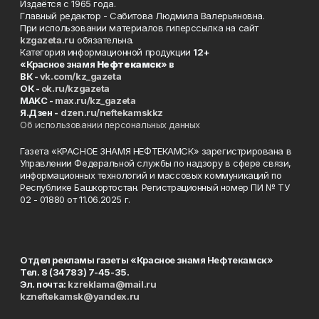
Издаётся с 1965 года.
Главный редактор - Сабитова Людмила Валерьяновна.
При использовании материалов гиперссылка на сайт
kzgazeta.ru
обязательна.
Категория информационной продукции
12+
«Красное знамя
Нефтекамск
» в
ВК -
vk.com/kz_gazeta
ОК -
ok.ru/kzgazeta
MAKC -
max.ru/kz_gazeta
Я.Дзен -
dzen.ru/neftekamskkz
Об использовании персональных данных
Газета «КРАСНОЕ ЗНАМЯ НЕФТЕКАМСК» зарегистрирована в
Управлении Федеральной службы по надзору в сфере связи,
информационных технологий и массовых коммуникаций по
Республике Башкортостан. Регистрационный номер ПИ № ТУ
02 - 01880 от 11.06.2025 г.
Отдел рекламы газеты «Красное знамя Нефтекамск»
Тел. 8 (34783) 7-45-35.
Эл. почта:
kzreklama@mail.ru
kzneftekamsk@yandex.ru