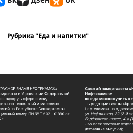
Рубрика "Еда и напитки"
«КРАСНОЕ ЗНАМЯ НЕФТЕКАМСК»
Свежий номер газеты «
рирована в Управлении Федеральной
Нефтекамск»
о надзору в сфере связи,
всегда можно купить в 
ионных технологий и массовых
- в редакции газеты «Кра
аций по Республике Башкортостан.
Нефтекамск» по адресам:
ционный номер ПИ № ТУ 02 - 01880 от
ул. Нефтяников, 22 (2-й эта
 г.
Берёзовское шоссе, 4-а (1
- во всех почтовых отдел
(пятничные выпуски);