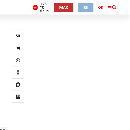
+26
MAX
ВК
°С
ОК
Ясно