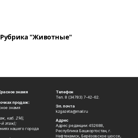
Рубрика "Животные"
Красное знамя
Телефон
Тел. 8 (34783) 7-42-62.
точках продаж:
Эл. почта
сное знамя
kzgazeta@mail.ru
ж, каб. 214),
Адрес
-й этаж);
Адрес редакции: 452688,
ениях нашего города
Республика Башкортостан, г.
Нефтекамск, Берёзовское шоссе,