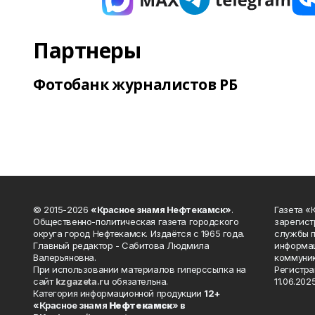
Партнеры
Фотобанк журналистов РБ
© 2015-2026
«Красное знамя Нефтекамск»
.
Газета 
Общественно-политическая газета городского
зарегист
округа город Нефтекамск. Издаётся с 1965 года.
службы п
Главный редактор - Сабитова Людмила
информац
Валерьяновна.
коммуник
При использовании материалов гиперссылка на
Регистра
сайт
kzgazeta.ru
обязательна.
11.06.2025
Категория информационной продукции
12+
«Красное знамя
Нефтекамск
» в