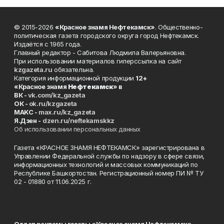
© 2015-2026
«Красное знамя Нефтекамск»
. Общественно-
политическая газета городского округа город Нефтекамск.
Издаётся с 1965 года.
Главный редактор - Сабитова Людмила Валерьяновна.
При использовании материалов гиперссылка на сайт
kzgazeta.ru
обязательна.
Категория информационной продукции
12+
«Красное знамя
Нефтекамск
» в
ВК -
vk.com/kz_gazeta
ОК -
ok.ru/kzgazeta
MAKC -
max.ru/kz_gazeta
Я.Дзен -
dzen.ru/neftekamskkz
Об использовании персональных данных
Газета «КРАСНОЕ ЗНАМЯ НЕФТЕКАМСК» зарегистрирована в
Управлении Федеральной службы по надзору в сфере связи,
информационных технологий и массовых коммуникаций по
Республике Башкортостан. Регистрационный номер ПИ № ТУ
02 - 01880 от 11.06.2025 г.
Отдел рекламы газеты «Красное знамя Нефтекамск»