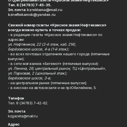
Тел. 8 (34783) 7-45-35.
Эл. почта:
kzreklama@mail.ru
kzneftekamsk@yandex.ru
Свежий номер газеты «Красное знамя Нефтекамск»
всегда можно купить в точках продаж:
- в редакции газеты «Красное знамя Нефтекамск» по
адресам:
ул. Нефтяников, 22 (2-й этаж, каб. 214),
Берёзовское шоссе, 4-а (1-й этаж);
- во всех почтовых отделениях нашего города (пятничные
выпуски);
- в сети магазинов «Бегемот» (пятничные выпуски):
ул. Ленина, 26; центральный рынок, ТЦ «Центральный»,
ул. Парковая, 2 (цокольный этаж);
Берёзовское шоссе, 3-в;
- на центральном рынке (пятничные выпуски);
- в киосках на автовокзале и на пр.Юбилейном, 5.
Телефон
Тел. 8 (34783) 7-42-62.
Эл. почта
kzgazeta@mail.ru
Адрес