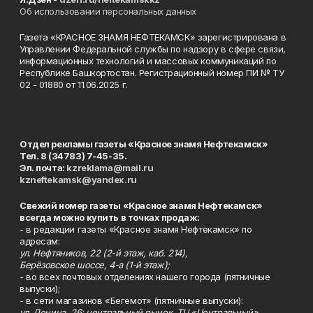
Об использовании персональных данных
Газета «КРАСНОЕ ЗНАМЯ НЕФТЕКАМСК» зарегистрирована в
Управлении Федеральной службы по надзору в сфере связи,
информационных технологий и массовых коммуникаций по
Республике Башкортостан. Регистрационный номер ПИ № ТУ
02 - 01880 от 11.06.2025 г.
Отдел рекламы газеты «Красное знамя Нефтекамск»
Тел. 8 (34783) 7-45-35.
Эл. почта:
kzreklama@mail.ru
kzneftekamsk@yandex.ru
Свежий номер газеты «Красное знамя Нефтекамск»
всегда можно купить в точках продаж:
- в редакции газеты «Красное знамя Нефтекамск» по
адресам:
ул. Нефтяников, 22 (2-й этаж, каб. 214),
Берёзовское шоссе, 4-а (1-й этаж);
- во всех почтовых отделениях нашего города (пятничные
выпуски);
- в сети магазинов «Бегемот» (пятничные выпуски):
ул. Ленина, 26; центральный рынок, ТЦ «Центральный»,