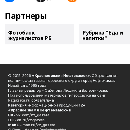
Партнеры
Фотобанк
Рубрика "Еда и
журналистов РБ
напитки"
© 2015-2026
«Красное знамя Нефтекамск»
. Общественно-
политическая газета городского округа город Нефтекамск.
Издаётся с 1965 года.
Главный редактор - Сабитова Людмила Валерьяновна.
При использовании материалов гиперссылка на сайт
kzgazeta.ru
обязательна.
Категория информационной продукции
12+
«Красное знамя
Нефтекамск
» в
ВК -
vk.com/kz_gazeta
ОК -
ok.ru/kzgazeta
MAKC -
max.ru/kz_gazeta
Я.Дзен -
dzen.ru/neftekamskkz