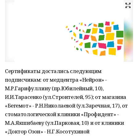
Сертификаты достались следующим
подписчикам: от медцентра «Нейрон» -
М.Р.Гарифуллину (пр.Юбилейный, 10),
И.И.Тарасенко (ул.Строителей, 95); от магазина
«Бегемот» - Р.Н.Николаевой (ул.Заречная, 17), от
стоматологической клиники «Профидент» -
М.А.Якшибаеву (ул.Парковая, 10) и от клиники
«Доктор Озон» - Н.Г.Косотухиной