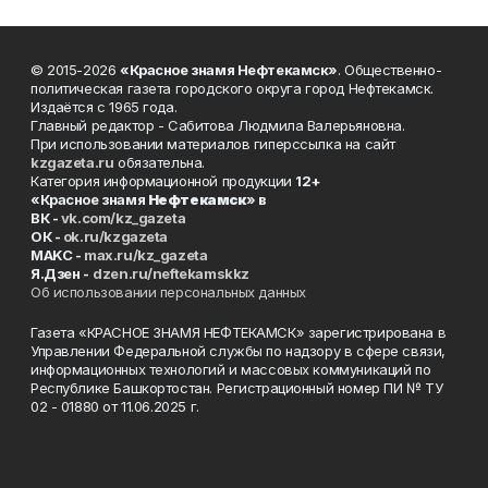
© 2015-2026
«Красное знамя Нефтекамск»
. Общественно-
политическая газета городского округа город Нефтекамск.
Издаётся с 1965 года.
Главный редактор - Сабитова Людмила Валерьяновна.
При использовании материалов гиперссылка на сайт
kzgazeta.ru
обязательна.
Категория информационной продукции
12+
«Красное знамя
Нефтекамск
» в
ВК -
vk.com/kz_gazeta
ОК -
ok.ru/kzgazeta
MAKC -
max.ru/kz_gazeta
Я.Дзен -
dzen.ru/neftekamskkz
Об использовании персональных данных
Газета «КРАСНОЕ ЗНАМЯ НЕФТЕКАМСК» зарегистрирована в
Управлении Федеральной службы по надзору в сфере связи,
информационных технологий и массовых коммуникаций по
Республике Башкортостан. Регистрационный номер ПИ № ТУ
02 - 01880 от 11.06.2025 г.