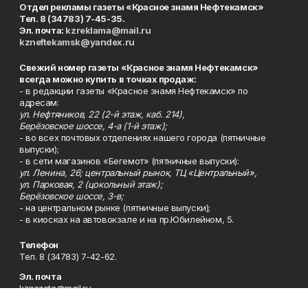
Отдел рекламы газеты «Красное знамя Нефтекамск»
Тел. 8 (34783) 7-45-35.
Эл. почта:
kzreklama@mail.ru
kzneftekamsk@yandex.ru
Свежий номер газеты «Красное знамя Нефтекамск»
всегда можно купить в точках продаж:
- в редакции газеты «Красное знамя Нефтекамск» по
адресам:
ул. Нефтяников, 22 (2-й этаж, каб. 214),
Берёзовское шоссе, 4-а (1-й этаж);
- во всех почтовых отделениях нашего города (пятничные
выпуски);
- в сети магазинов «Бегемот» (пятничные выпуски):
ул. Ленина, 26; центральный рынок, ТЦ «Центральный»,
ул. Парковая, 2 (цокольный этаж);
Берёзовское шоссе, 3-в;
- на центральном рынке (пятничные выпуски);
- в киосках на автовокзале и на пр.Юбилейном, 5.
Телефон
Тел. 8 (34783) 7-42-62.
Эл. почта
kzgazeta@mail.ru