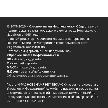
© 2015-2026
«Красное знамя Нефтекамск»
. Общественно-
политическая газета городского округа город Нефтекамск.
Издаётся с 1965 года.
Главный редактор - Сабитова Людмила Валерьяновна.
При использовании материалов гиперссылка на сайт
kzgazeta.ru
обязательна.
Категория информационной продукции
12+
«Красное знамя
Нефтекамск
» в
ВК -
vk.com/kz_gazeta
ОК -
ok.ru/kzgazeta
MAKC -
max.ru/kz_gazeta
Я.Дзен -
dzen.ru/neftekamskkz
Об использовании персональных данных
Газета «КРАСНОЕ ЗНАМЯ НЕФТЕКАМСК» зарегистрирована в
Управлении Федеральной службы по надзору в сфере связи,
информационных технологий и массовых коммуникаций по
Республике Башкортостан. Регистрационный номер ПИ № ТУ
02 - 01880 от 11.06.2025 г.