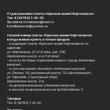
Отдел рекламы газеты «Красное знамя Нефтекамск»
Тел. 8 (34783) 7-45-35.
Эл. почта:
kzreklama@mail.ru
kzneftekamsk@yandex.ru
Свежий номер газеты «Красное знамя Нефтекамск»
всегда можно купить в точках продаж:
- в редакции газеты «Красное знамя Нефтекамск» по
адресам:
ул. Нефтяников, 22 (2-й этаж, каб. 214),
Берёзовское шоссе, 4-а (1-й этаж);
- во всех почтовых отделениях нашего города (пятничные
выпуски);
- в сети магазинов «Бегемот» (пятничные выпуски):
ул. Ленина, 26; центральный рынок, ТЦ «Центральный»,
ул. Парковая, 2 (цокольный этаж);
Берёзовское шоссе, 3-в;
- на центральном рынке (пятничные выпуски);
- в киосках на автовокзале и на пр.Юбилейном, 5.
Телефон
Тел. 8 (34783) 7-42-62.
Эл. почта