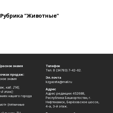
Рубрика "Животные"
Красное знамя
Телефон
Тел. 8 (34783) 7-42-62.
точках продаж:
Эл. почта
сное знамя
kzgazeta@mail.ru
ж, каб. 214),
Адрес
-й этаж);
Адрес редакции: 452688,
ениях нашего города
Республика Башкортостан, г.
Нефтекамск, Берёзовское шоссе,
мот» (пятничные
4-а, 3-й этаж.
ный рынок, ТЦ