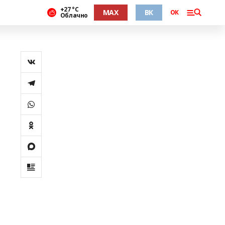
+27 °С
MAX
ВК
ОК
Облачно