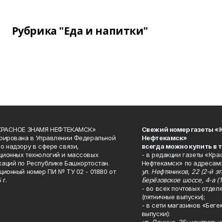
Рубрика "Еда и напитки"
«КРАСНОЕ ЗНАМЯ НЕФТЕКАМСК»
Свежий номер газеты «
рирована в Управлении Федеральной
Нефтекамск»
о надзору в сфере связи,
всегда можно купить в 
ионных технологий и массовых
- в редакции газеты «Кра
аций по Республике Башкортостан.
Нефтекамск» по адресам:
ционный номер ПИ № ТУ 02 - 01880 от
ул. Нефтяников, 22 (2-й эта
 г.
Берёзовское шоссе, 4-а (1
- во всех почтовых отдел
(пятничные выпуски);
- в сети магазинов «Беге
выпуски):
ул. Ленина, 26; централь