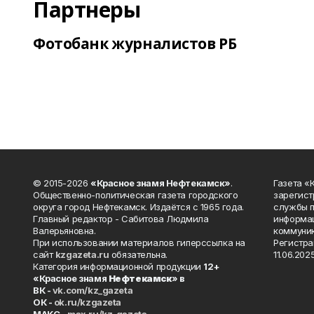
Партнеры
Фотобанк журналистов РБ
© 2015-2026
«Красное знамя Нефтекамск»
.
Газета 
Общественно-политическая газета городского
зарегист
округа город Нефтекамск. Издаётся с 1965 года.
службы п
Главный редактор - Сабитова Людмила
информац
Валерьяновна.
коммуник
При использовании материалов гиперссылка на
Регистра
сайт
kzgazeta.ru
обязательна.
11.06.2025
Категория информационной продукции
12+
«Красное знамя
Нефтекамск
» в
ВК -
vk.com/kz_gazeta
ОК -
ok.ru/kzgazeta
MAKC -
max.ru/kz_gazeta