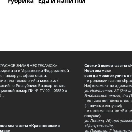
Рубрика "Еда и напитки"
«КРАСНОЕ ЗНАМЯ НЕФТЕКАМСК»
Свежий номер газеты «
рирована в Управлении Федеральной
Нефтекамск»
о надзору в сфере связи,
всегда можно купить в 
ионных технологий и массовых
- в редакции газеты «Кра
аций по Республике Башкортостан.
Нефтекамск» по адресам:
ционный номер ПИ № ТУ 02 - 01880 от
ул. Нефтяников, 22 (2-й эта
 г.
Берёзовское шоссе, 4-а (1
- во всех почтовых отдел
(пятничные выпуски);
- в сети магазинов «Беге
выпуски):
ул. Ленина, 26; централь
екламы газеты «Красное знамя
«Центральный»,
амск»
ул. Парковая, 2 (цокольны