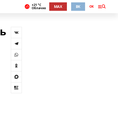
+21 °С
MAX
ВК
ОК
Облачно
ь