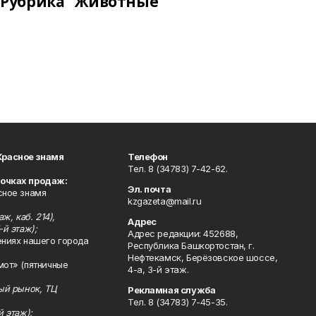
Рубрика "Животные"
Красное знамя
Телефон
Тел. 8 (34783) 7-42-62.
точках продаж:
Эл. почта
сное знамя
kzgazeta@mail.ru
ж, каб. 214),
Адрес
-й этаж);
Адрес редакции: 452688,
ениях нашего города
Республика Башкортостан, г.
Нефтекамск, Берёзовское шоссе,
мот» (пятничные
4-а, 3-й этаж.
ный рынок, ТЦ
Рекламная служба
Тел. 8 (34783) 7-45-35.
й этаж);