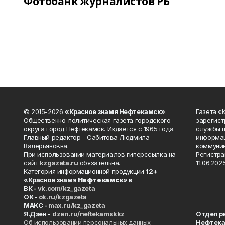
Фотобанк журналистов РБ
© 2015-2026
«Красное знамя Нефтекамск»
.
Газета 
Общественно-политическая газета городского
зарегист
округа город Нефтекамск. Издаётся с 1965 года.
службы п
Главный редактор - Сабитова Людмила
информац
Валерьяновна.
коммуник
При использовании материалов гиперссылка на
Регистра
сайт
kzgazeta.ru
обязательна.
11.06.2025
Категория информационной продукции
12+
«Красное знамя
Нефтекамск
» в
ВК -
vk.com/kz_gazeta
ОК -
ok.ru/kzgazeta
MAKC -
max.ru/kz_gazeta
Я.Дзен -
dzen.ru/neftekamskkz
Отдел р
Об использовании персональных данных
Нефтек