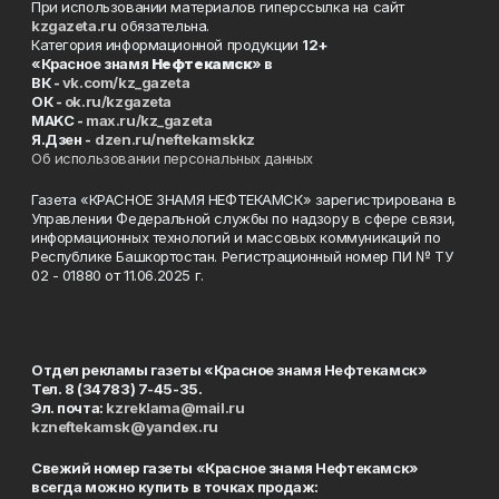
При использовании материалов гиперссылка на сайт
kzgazeta.ru
обязательна.
Категория информационной продукции
12+
«Красное знамя
Нефтекамск
» в
ВК -
vk.com/kz_gazeta
ОК -
ok.ru/kzgazeta
MAKC -
max.ru/kz_gazeta
Я.Дзен -
dzen.ru/neftekamskkz
Об использовании персональных данных
Газета «КРАСНОЕ ЗНАМЯ НЕФТЕКАМСК» зарегистрирована в
Управлении Федеральной службы по надзору в сфере связи,
информационных технологий и массовых коммуникаций по
Республике Башкортостан. Регистрационный номер ПИ № ТУ
02 - 01880 от 11.06.2025 г.
Отдел рекламы газеты «Красное знамя Нефтекамск»
Тел. 8 (34783) 7-45-35.
Эл. почта:
kzreklama@mail.ru
kzneftekamsk@yandex.ru
Свежий номер газеты «Красное знамя Нефтекамск»
всегда можно купить в точках продаж: