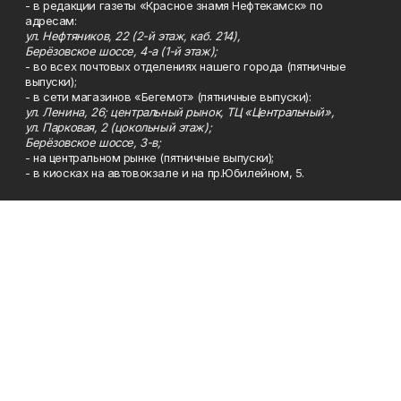
- в редакции газеты «Красное знамя Нефтекамск» по
адресам:
ул. Нефтяников, 22 (2-й этаж, каб. 214),
Берёзовское шоссе, 4-а (1-й этаж);
- во всех почтовых отделениях нашего города (пятничные
выпуски);
- в сети магазинов «Бегемот» (пятничные выпуски):
ул. Ленина, 26; центральный рынок, ТЦ «Центральный»,
ул. Парковая, 2 (цокольный этаж);
Берёзовское шоссе, 3-в;
- на центральном рынке (пятничные выпуски);
- в киосках на автовокзале и на пр.Юбилейном, 5.
Телефон
Тел. 8 (34783) 7-42-62.
Эл. почта
kzgazeta@mail.ru
Адрес
Адрес редакции: 452688, Республика Башкортостан, г.
Нефтекамск, Берёзовское шоссе, 4-а, 3-й этаж.
Рекламная служба
Тел. 8 (34783) 7-45-35.
Редакция
Тел. 8 (34783) 7-42-72, 7-42-92..