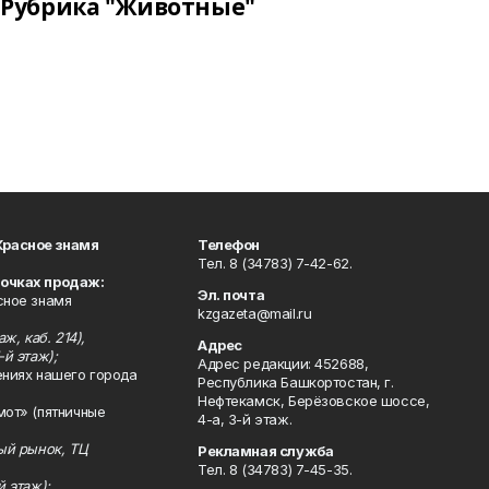
Рубрика "Животные"
Красное знамя
Телефон
Тел. 8 (34783) 7-42-62.
точках продаж:
Эл. почта
сное знамя
kzgazeta@mail.ru
ж, каб. 214),
Адрес
-й этаж);
Адрес редакции: 452688,
ениях нашего города
Республика Башкортостан, г.
Нефтекамск, Берёзовское шоссе,
мот» (пятничные
4-а, 3-й этаж.
ный рынок, ТЦ
Рекламная служба
Тел. 8 (34783) 7-45-35.
й этаж);