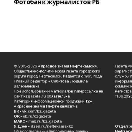
Фотобанк журналистов РБ
© 2015-2026
«Красное знамя Нефтекамск»
.
Газета 
Общественно-политическая газета городского
зарегист
округа город Нефтекамск. Издаётся с 1965 года.
службы п
Главный редактор - Сабитова Людмила
информац
Валерьяновна.
коммуник
При использовании материалов гиперссылка на
Регистра
сайт
kzgazeta.ru
обязательна.
11.06.2025
Категория информационной продукции
12+
«Красное знамя
Нефтекамск
» в
ВК -
vk.com/kz_gazeta
ОК -
ok.ru/kzgazeta
MAKC -
max.ru/kz_gazeta
Я.Дзен -
dzen.ru/neftekamskkz
Отдел р
Об использовании персональных данных
Нефтек