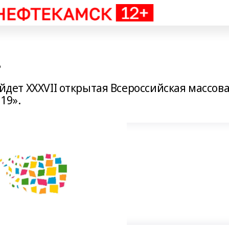
!
ройдет ХХХVII открытая Всероссийская массов
19».