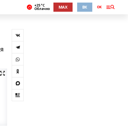
+25 °С
MAX
ВК
ОК
Облачно
ая