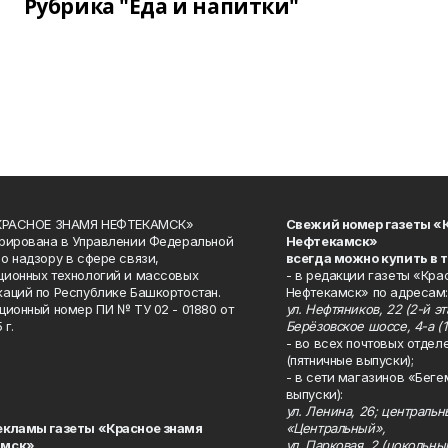
Рубрика "Еда и напитки"
«КРАСНОЕ ЗНАМЯ НЕФТЕКАМСК»
Свежий номер газеты «
рирована в Управлении Федеральной
Нефтекамск»
о надзору в сфере связи,
всегда можно купить в 
ионных технологий и массовых
- в редакции газеты «Кра
аций по Республике Башкортостан.
Нефтекамск» по адресам:
ционный номер ПИ № ТУ 02 - 01880 от
ул. Нефтяников, 22 (2-й эта
 г.
Берёзовское шоссе, 4-а (1
- во всех почтовых отдел
(пятничные выпуски);
- в сети магазинов «Беге
выпуски):
ул. Ленина, 26; централь
екламы газеты «Красное знамя
«Центральный»,
амск»
ул. Парковая, 2 (цокольны