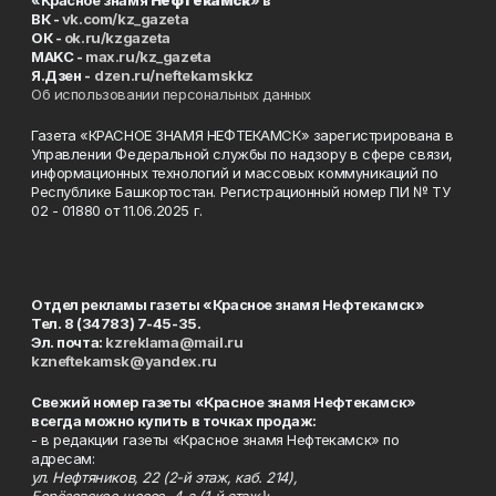
«Красное знамя
Нефтекамск
» в
ВК -
vk.com/kz_gazeta
ОК -
ok.ru/kzgazeta
MAKC -
max.ru/kz_gazeta
Я.Дзен -
dzen.ru/neftekamskkz
Об использовании персональных данных
Газета «КРАСНОЕ ЗНАМЯ НЕФТЕКАМСК» зарегистрирована в
Управлении Федеральной службы по надзору в сфере связи,
информационных технологий и массовых коммуникаций по
Республике Башкортостан. Регистрационный номер ПИ № ТУ
02 - 01880 от 11.06.2025 г.
Отдел рекламы газеты «Красное знамя Нефтекамск»
Тел. 8 (34783) 7-45-35.
Эл. почта:
kzreklama@mail.ru
kzneftekamsk@yandex.ru
Свежий номер газеты «Красное знамя Нефтекамск»
всегда можно купить в точках продаж:
- в редакции газеты «Красное знамя Нефтекамск» по
адресам:
ул. Нефтяников, 22 (2-й этаж, каб. 214),