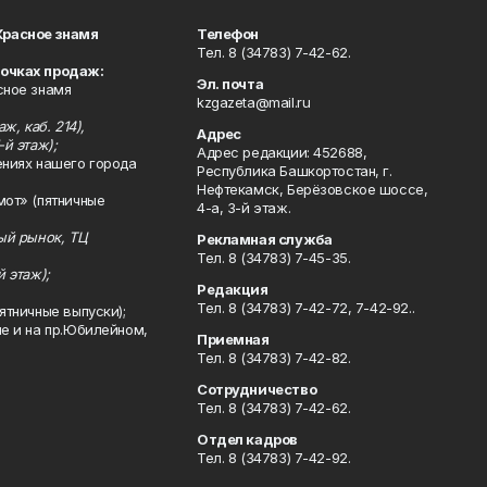
Красное знамя
Телефон
Тел. 8 (34783) 7-42-62.
точках продаж:
Эл. почта
сное знамя
kzgazeta@mail.ru
ж, каб. 214),
Адрес
-й этаж);
Адрес редакции: 452688,
ениях нашего города
Республика Башкортостан, г.
Нефтекамск, Берёзовское шоссе,
мот» (пятничные
4-а, 3-й этаж.
ный рынок, ТЦ
Рекламная служба
Тел. 8 (34783) 7-45-35.
й этаж);
Редакция
Тел. 8 (34783) 7-42-72, 7-42-92..
ятничные выпуски);
ле и на пр.Юбилейном,
Приемная
Тел. 8 (34783) 7-42-82.
Сотрудничество
Тел. 8 (34783) 7-42-62.
Отдел кадров
Тел. 8 (34783) 7-42-92.