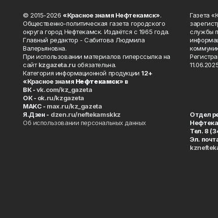
© 2015-2026
«Красное знамя Нефтекамск»
.
Газета 
Общественно-политическая газета городского
зарегист
округа город Нефтекамск. Издаётся с 1965 года.
службы п
Главный редактор - Сабитова Людмила
информац
Валерьяновна.
коммуник
При использовании материалов гиперссылка на
Регистра
сайт
kzgazeta.ru
обязательна.
11.06.2025
Категория информационной продукции
12+
«Красное знамя
Нефтекамск
» в
ВК -
vk.com/kz_gazeta
ОК -
ok.ru/kzgazeta
MAKC -
max.ru/kz_gazeta
Я.Дзен -
dzen.ru/neftekamskkz
Отдел р
Об использовании персональных данных
Нефтек
Тел. 8 (
Эл. почт
kznefte