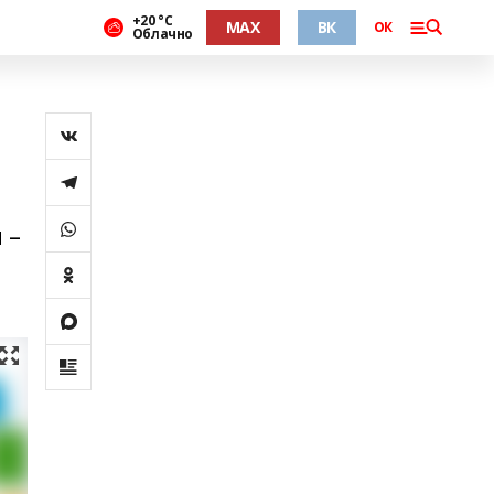
+20 °С
MAX
ВК
ОК
Облачно
 –