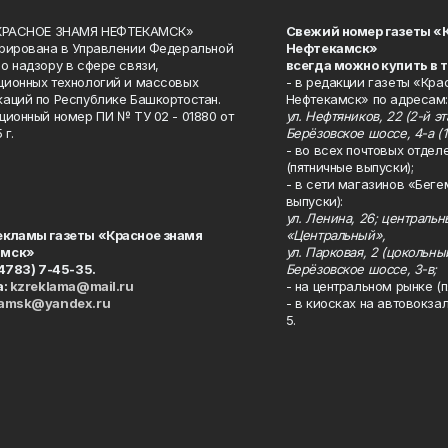
«КРАСНОЕ ЗНАМЯ НЕФТЕКАМСК»
Свежий номер газеты «
рирована в Управлении Федеральной
Нефтекамск»
о надзору в сфере связи,
всегда можно купить в 
ионных технологий и массовых
- в редакции газеты «Кра
аций по Республике Башкортостан.
Нефтекамск» по адресам:
ционный номер ПИ № ТУ 02 - 01880 от
ул. Нефтяников, 22 (2-й эта
 г.
Берёзовское шоссе, 4-а (1
- во всех почтовых отдел
(пятничные выпуски);
- в сети магазинов «Беге
выпуски):
ул. Ленина, 26; централь
екламы газеты «Красное знамя
«Центральный»,
амск»
ул. Парковая, 2 (цокольны
34783) 7-45-35.
Берёзовское шоссе, 3-в;
а:
kzreklama@mail.ru
- на центральном рынке (п
kamsk@yandex.ru
- в киосках на автовокза
5.