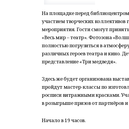
На площадке перед библиоцентром 
участием творческих коллективов 
мероприятия. Гости смогут принять
«Весь мир – театр». Фотозона «Во
полностью погрузиться в атмосферу
различных героев театра и кино. Д
представление «Три медведя».
Здесь же будет организована выста
пройдут мастер-классы по изготовл
росписи витражными красками. Уча
в розыгрыше призов от партнёров и
Начало в 19 часов.