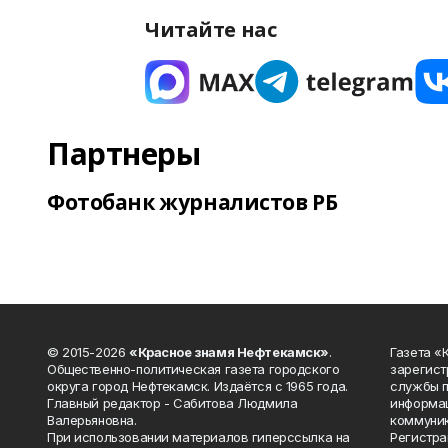
Читайте нас
Партнеры
Фотобанк журналистов РБ
© 2015-2026
«Красное знамя Нефтекамск»
.
Газета 
Общественно-политическая газета городского
зарегист
округа город Нефтекамск. Издаётся с 1965 года.
службы п
Главный редактор - Сабитова Людмила
информац
Валерьяновна.
коммуник
При использовании материалов гиперссылка на
Регистра