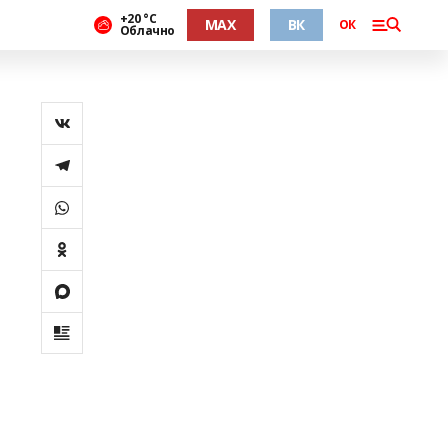
+20 °С
MAX
ВК
ОК
Облачно