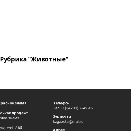
Рубрика "Животные"
Красное знамя
Телефон
Тел. 8 (34783) 7-42-62.
точках продаж:
Эл. почта
сное знамя
kzgazeta@mail.ru
ж, каб. 214),
Адрес