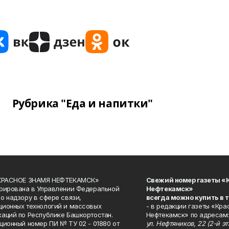
Рубрика "Еда и напитки"
«КРАСНОЕ ЗНАМЯ НЕФТЕКАМСК»
Свежий номер газеты «
рирована в Управлении Федеральной
Нефтекамск»
о надзору в сфере связи,
всегда можно купить в 
ионных технологий и массовых
- в редакции газеты «Кра
аций по Республике Башкортостан.
Нефтекамск» по адресам:
ционный номер ПИ № ТУ 02 - 01880 от
ул. Нефтяников, 22 (2-й эта