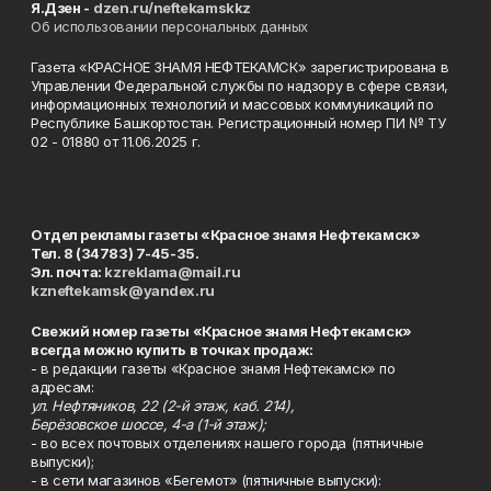
Я.Дзен -
dzen.ru/neftekamskkz
Об использовании персональных данных
Газета «КРАСНОЕ ЗНАМЯ НЕФТЕКАМСК» зарегистрирована в
Управлении Федеральной службы по надзору в сфере связи,
информационных технологий и массовых коммуникаций по
Республике Башкортостан. Регистрационный номер ПИ № ТУ
02 - 01880 от 11.06.2025 г.
Отдел рекламы газеты «Красное знамя Нефтекамск»
Тел. 8 (34783) 7-45-35.
Эл. почта:
kzreklama@mail.ru
kzneftekamsk@yandex.ru
Свежий номер газеты «Красное знамя Нефтекамск»
всегда можно купить в точках продаж:
- в редакции газеты «Красное знамя Нефтекамск» по
адресам:
ул. Нефтяников, 22 (2-й этаж, каб. 214),
Берёзовское шоссе, 4-а (1-й этаж);
- во всех почтовых отделениях нашего города (пятничные
выпуски);
- в сети магазинов «Бегемот» (пятничные выпуски):