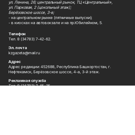
ул. Ленина, 26; центральный рынок, ТЦ «Центральный»,
ул. Парковая, 2 (цокольный этаж);
Берёзовское шоссе, 3-в;
- на центральном рынке (пятничные выпуски);
- в киосках на автовокзале и на пр.Юбилейном, 5.
Телефон
Тел. 8 (34783) 7-42-62.
Эл. почта
kzgazeta@mail.ru
Адрес
Адрес редакции: 452688, Республика Башкортостан, г.
Нефтекамск, Берёзовское шоссе, 4-а, 3-й этаж.
Рекламная служба
Тел. 8 (34783) 7-45-35.
Редакция
Тел. 8 (34783) 7-42-72, 7-42-92..
Приемная
Тел. 8 (34783) 7-42-82.
Сотрудничество
Тел. 8 (34783) 7-42-62.