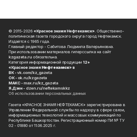
© 2015-2026
«Красное знамя Нефтекамск»
. Общественно-
политическая газета городского округа город Нефтекамск.
Издаётся с 1965 года.
Главный редактор - Сабитова Людмила Валерьяновна.
При использовании материалов гиперссылка на сайт
kzgazeta.ru
обязательна.
Категория информационной продукции
12+
«Красное знамя
Нефтекамск
» в
ВК -
vk.com/kz_gazeta
ОК -
ok.ru/kzgazeta
MAKC -
max.ru/kz_gazeta
Я.Дзен -
dzen.ru/neftekamskkz
Об использовании персональных данных
Газета «КРАСНОЕ ЗНАМЯ НЕФТЕКАМСК» зарегистрирована в
Управлении Федеральной службы по надзору в сфере связи,
информационных технологий и массовых коммуникаций по
Республике Башкортостан. Регистрационный номер ПИ № ТУ
02 - 01880 от 11.06.2025 г.