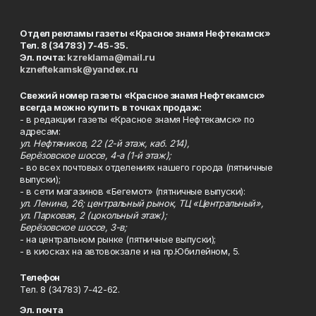
Отдел рекламы газеты «Красное знамя Нефтекамск»
Тел. 8 (34783) 7-45-35.
Эл. почта:
kzreklama@mail.ru
kzneftekamsk@yandex.ru
Свежий номер газеты «Красное знамя Нефтекамск»
всегда можно купить в точках продаж:
- в редакции газеты «Красное знамя Нефтекамск» по
адресам:
ул. Нефтяников, 22 (2-й этаж, каб. 214),
Берёзовское шоссе, 4-а (1-й этаж);
- во всех почтовых отделениях нашего города (пятничные
выпуски);
- в сети магазинов «Бегемот» (пятничные выпуски):
ул. Ленина, 26; центральный рынок, ТЦ «Центральный»,
ул. Парковая, 2 (цокольный этаж);
Берёзовское шоссе, 3-в;
- на центральном рынке (пятничные выпуски);
- в киосках на автовокзале и на пр.Юбилейном, 5.
Телефон
Тел. 8 (34783) 7-42-62.
Эл. почта