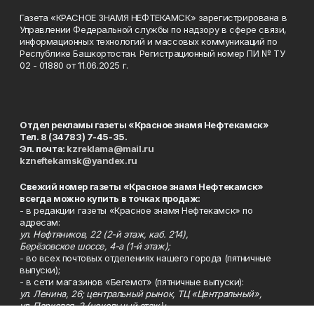
Газета «КРАСНОЕ ЗНАМЯ НЕФТЕКАМСК» зарегистрирована в
Управлении Федеральной службы по надзору в сфере связи,
информационных технологий и массовых коммуникаций по
Республике Башкортостан. Регистрационный номер ПИ № ТУ
02 - 01880 от 11.06.2025 г.
Отдел рекламы газеты «Красное знамя Нефтекамск»
Тел. 8 (34783) 7-45-35.
Эл. почта:
kzreklama@mail.ru
kzneftekamsk@yandex.ru
Свежий номер газеты «Красное знамя Нефтекамск»
всегда можно купить в точках продаж:
- в редакции газеты «Красное знамя Нефтекамск» по
адресам:
ул. Нефтяников, 22 (2-й этаж, каб. 214),
Берёзовское шоссе, 4-а (1-й этаж);
- во всех почтовых отделениях нашего города (пятничные
выпуски);
- в сети магазинов «Бегемот» (пятничные выпуски):
ул. Ленина, 26; центральный рынок, ТЦ «Центральный»,
ул. Парковая, 2 (цокольный этаж);