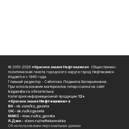
© 2015-2026
«Красное знамя Нефтекамск»
. Общественно-
политическая газета городского округа город Нефтекамск.
Издаётся с 1965 года.
Главный редактор - Сабитова Людмила Валерьяновна.
При использовании материалов гиперссылка на сайт
kzgazeta.ru
обязательна.
Категория информационной продукции
12+
«Красное знамя
Нефтекамск
» в
ВК -
vk.com/kz_gazeta
ОК -
ok.ru/kzgazeta
MAKC -
max.ru/kz_gazeta
Я.Дзен -
dzen.ru/neftekamskkz
Об использовании персональных данных