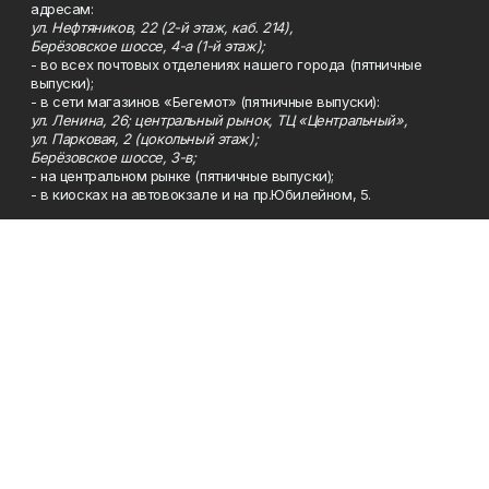
адресам:
ул. Нефтяников, 22 (2-й этаж, каб. 214),
Берёзовское шоссе, 4-а (1-й этаж);
- во всех почтовых отделениях нашего города (пятничные
выпуски);
- в сети магазинов «Бегемот» (пятничные выпуски):
ул. Ленина, 26; центральный рынок, ТЦ «Центральный»,
ул. Парковая, 2 (цокольный этаж);
Берёзовское шоссе, 3-в;
- на центральном рынке (пятничные выпуски);
- в киосках на автовокзале и на пр.Юбилейном, 5.
Телефон
Тел. 8 (34783) 7-42-62.
Эл. почта
kzgazeta@mail.ru
Адрес
Адрес редакции: 452688, Республика Башкортостан, г.
Нефтекамск, Берёзовское шоссе, 4-а, 3-й этаж.
Рекламная служба
Тел. 8 (34783) 7-45-35.
Редакция
Тел. 8 (34783) 7-42-72, 7-42-92..