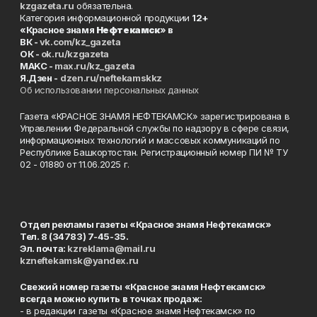
kzgazeta.ru
обязательна.
Категория информационной продукции
12+
«Красное знамя
Нефтекамск
» в
ВК -
vk.com/kz_gazeta
ОК -
ok.ru/kzgazeta
MAKC -
max.ru/kz_gazeta
Я.Дзен -
dzen.ru/neftekamskkz
Об использовании персональных данных
Газета «КРАСНОЕ ЗНАМЯ НЕФТЕКАМСК» зарегистрирована в
Управлении Федеральной службы по надзору в сфере связи,
информационных технологий и массовых коммуникаций по
Республике Башкортостан. Регистрационный номер ПИ № ТУ
02 - 01880 от 11.06.2025 г.
Отдел рекламы газеты «Красное знамя Нефтекамск»
Тел. 8 (34783) 7-45-35.
Эл. почта:
kzreklama@mail.ru
kzneftekamsk@yandex.ru
Свежий номер газеты «Красное знамя Нефтекамск»
всегда можно купить в точках продаж:
- в редакции газеты «Красное знамя Нефтекамск» по