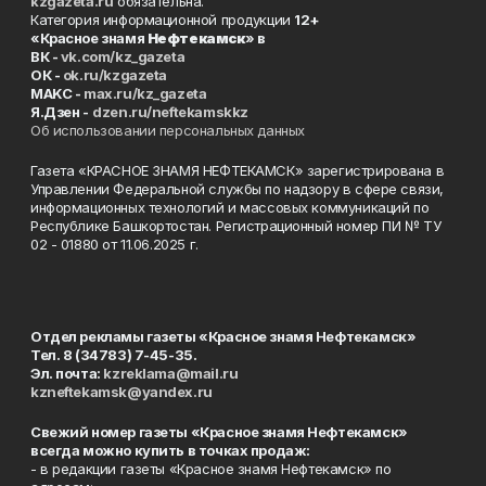
kzgazeta.ru
обязательна.
Категория информационной продукции
12+
«Красное знамя
Нефтекамск
» в
ВК -
vk.com/kz_gazeta
ОК -
ok.ru/kzgazeta
MAKC -
max.ru/kz_gazeta
Я.Дзен -
dzen.ru/neftekamskkz
Об использовании персональных данных
Газета «КРАСНОЕ ЗНАМЯ НЕФТЕКАМСК» зарегистрирована в
Управлении Федеральной службы по надзору в сфере связи,
информационных технологий и массовых коммуникаций по
Республике Башкортостан. Регистрационный номер ПИ № ТУ
02 - 01880 от 11.06.2025 г.
Отдел рекламы газеты «Красное знамя Нефтекамск»
Тел. 8 (34783) 7-45-35.
Эл. почта:
kzreklama@mail.ru
kzneftekamsk@yandex.ru
Свежий номер газеты «Красное знамя Нефтекамск»
всегда можно купить в точках продаж:
- в редакции газеты «Красное знамя Нефтекамск» по