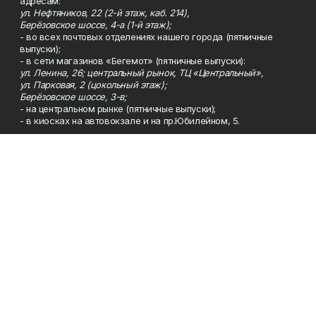
адресам:
ул. Нефтяников, 22 (2-й этаж, каб. 214),
Берёзовское шоссе, 4-а (1-й этаж);
- во всех почтовых отделениях нашего города (пятничные
выпуски);
- в сети магазинов «Бегемот» (пятничные выпуски):
ул. Ленина, 26; центральный рынок, ТЦ «Центральный»,
ул. Парковая, 2 (цокольный этаж);
Берёзовское шоссе, 3-в;
- на центральном рынке (пятничные выпуски);
- в киосках на автовокзале и на пр.Юбилейном, 5.
Телефон
Тел. 8 (34783) 7-42-62.
Эл. почта
kzgazeta@mail.ru
Адрес
Адрес редакции: 452688, Республика Башкортостан, г.
Нефтекамск, Берёзовское шоссе, 4-а, 3-й этаж.
Рекламная служба
Тел. 8 (34783) 7-45-35.
Редакция
Тел. 8 (34783) 7-42-72, 7-42-92..