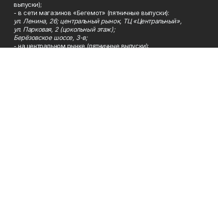
выпуски);
- в сети магазинов «Бегемот» (пятничные выпуски):
ул. Ленина, 26; центральный рынок, ТЦ «Центральный»,
ул. Парковая, 2 (цокольный этаж);
Берёзовское шоссе, 3-в;
- на центральном рынке (пятничные выпуски);
- в киосках на автовокзале и на пр.Юбилейном, 5.
Телефон
Тел. 8 (34783) 7-42-62.
Эл. почта
kzgazeta@mail.ru
Адрес
Адрес редакции: 452688, Республика Башкортостан, г.
Нефтекамск, Берёзовское шоссе, 4-а, 3-й этаж.
Рекламная служба
Тел. 8 (34783) 7-45-35.
Редакция
Тел. 8 (34783) 7-42-72, 7-42-92..
Приемная
Тел. 8 (34783) 7-42-82.
Сотрудничество