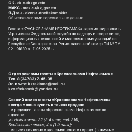
ОК -
ok.ru/kzgazeta
MAKC -
max.ru/kz_gazeta
Я.Дзен -
dzen.ru/neftekamskkz
Об использовании персональных данных
Газета «КРАСНОЕ ЗНАМЯ НЕФТЕКАМСК» зарегистрирована в
Управлении Федеральной службы по надзору в сфере связи,
информационных технологий и массовых коммуникаций по
Республике Башкортостан. Регистрационный номер ПИ № ТУ
02 - 01880 от 11.06.2025 г.
Отдел рекламы газеты «Красное знамя Нефтекамск»
Тел. 8 (34783) 7-45-35.
Эл. почта:
kzreklama@mail.ru
kzneftekamsk@yandex.ru
Свежий номер газеты «Красное знамя Нефтекамск»
всегда можно купить в точках продаж:
- в редакции газеты «Красное знамя Нефтекамск» по
адресам:
ул. Нефтяников, 22 (2-й этаж, каб. 214),
Берёзовское шоссе, 4-а (1-й этаж);
- во всех почтовых отделениях нашего города (пятничные