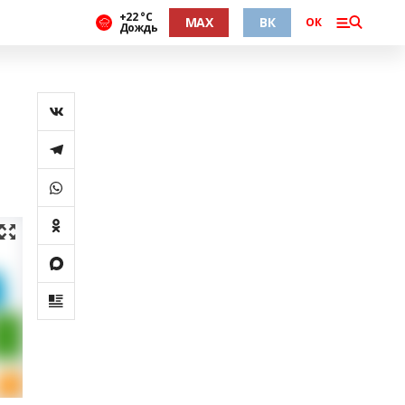
+22 °С
MAX
ВК
ОК
Дождь