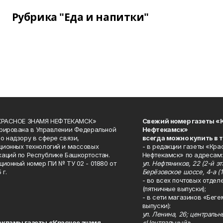
Рубрика "Еда и напитки"
«КРАСНОЕ ЗНАМЯ НЕФТЕКАМСК»
Свежий номер газеты «
рирована в Управлении Федеральной
Нефтекамск»
о надзору в сфере связи,
всегда можно купить в 
ионных технологий и массовых
- в редакции газеты «Кра
аций по Республике Башкортостан.
Нефтекамск» по адресам:
ционный номер ПИ № ТУ 02 - 01880 от
ул. Нефтяников, 22 (2-й эта
 г.
Берёзовское шоссе, 4-а (1
- во всех почтовых отдел
(пятничные выпуски);
- в сети магазинов «Беге
выпуски):
ул. Ленина, 26; централь
екламы газеты «Красное знамя
«Центральный»,