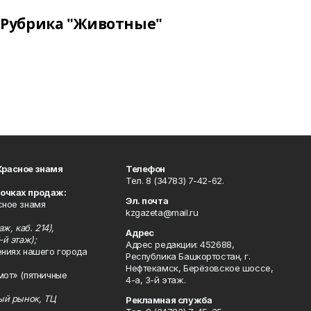
Рубрика "Животные"
Красное знамя
Телефон
Тел. 8 (34783) 7-42-62.
точках продаж:
Эл. почта
сное знамя
kzgazeta@mail.ru
ж, каб. 214),
Адрес
-й этаж);
Адрес редакции: 452688,
ениях нашего города
Республика Башкортостан, г.
Нефтекамск, Берёзовское шоссе,
мот» (пятничные
4-а, 3-й этаж.
ный рынок, ТЦ
Рекламная служба