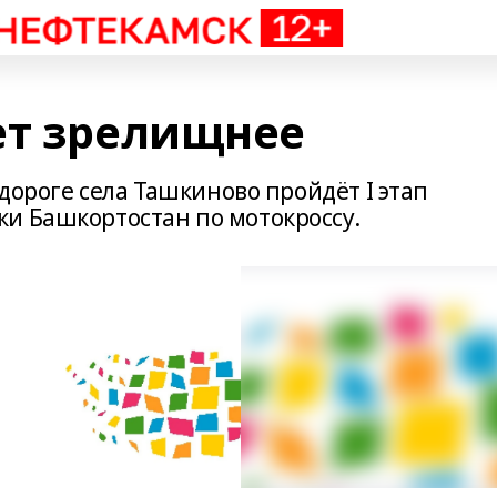
ет зрелищнее
 дороге села Ташкиново пройдёт I этап
и Башкортостан по мотокроссу.