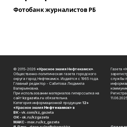
Фотобанк журналистов РБ
© 2015-2026
«Красное знамя Нефтекамск»
.
Газета 
Общественно-политическая газета городского
зарегист
округа город Нефтекамск. Издаётся с 1965 года.
службы п
Главный редактор - Сабитова Людмила
информац
Валерьяновна.
коммуник
При использовании материалов гиперссылка на
Регистра
сайт
kzgazeta.ru
обязательна.
11.06.2025
Категория информационной продукции
12+
«Красное знамя
Нефтекамск
» в
ВК -
vk.com/kz_gazeta
ОК -
ok.ru/kzgazeta
MAKC -
max.ru/kz_gazeta
Я.Дзен -
dzen.ru/neftekamskkz
Отдел р