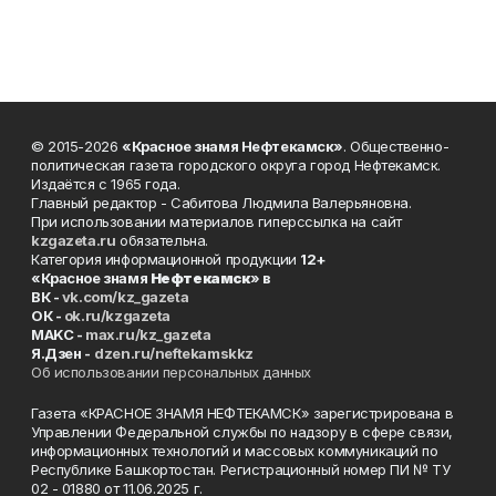
© 2015-2026
«Красное знамя Нефтекамск»
. Общественно-
политическая газета городского округа город Нефтекамск.
Издаётся с 1965 года.
Главный редактор - Сабитова Людмила Валерьяновна.
При использовании материалов гиперссылка на сайт
kzgazeta.ru
обязательна.
Категория информационной продукции
12+
«Красное знамя
Нефтекамск
» в
ВК -
vk.com/kz_gazeta
ОК -
ok.ru/kzgazeta
MAKC -
max.ru/kz_gazeta
Я.Дзен -
dzen.ru/neftekamskkz
Об использовании персональных данных
Газета «КРАСНОЕ ЗНАМЯ НЕФТЕКАМСК» зарегистрирована в
Управлении Федеральной службы по надзору в сфере связи,
информационных технологий и массовых коммуникаций по
Республике Башкортостан. Регистрационный номер ПИ № ТУ
02 - 01880 от 11.06.2025 г.