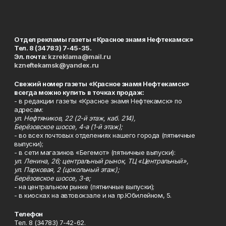
Отдел рекламы газеты «Красное знамя Нефтекамск»
Тел. 8 (34783) 7-45-35.
Эл. почта:
kzreklama@mail.ru
kzneftekamsk@yandex.ru
Свежий номер газеты «Красное знамя Нефтекамск»
всегда можно купить в точках продаж:
- в редакции газеты «Красное знамя Нефтекамск» по
адресам:
ул. Нефтяников, 22 (2-й этаж, каб. 214),
Берёзовское шоссе, 4-а (1-й этаж);
- во всех почтовых отделениях нашего города (пятничные
выпуски);
- в сети магазинов «Бегемот» (пятничные выпуски):
ул. Ленина, 26; центральный рынок, ТЦ «Центральный»,
ул. Парковая, 2 (цокольный этаж);
Берёзовское шоссе, 3-в;
- на центральном рынке (пятничные выпуски);
- в киосках на автовокзале и на пр.Юбилейном, 5.
Телефон
Тел. 8 (34783) 7-42-62.