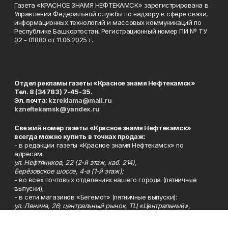
Газета «КРАСНОЕ ЗНАМЯ НЕФТЕКАМСК» зарегистрирована в
Управлении Федеральной службы по надзору в сфере связи,
информационных технологий и массовых коммуникаций по
Республике Башкортостан. Регистрационный номер ПИ № ТУ
02 - 01880 от 11.06.2025 г.
Отдел рекламы газеты «Красное знамя Нефтекамск»
Тел. 8 (34783) 7-45-35.
Эл. почта:
kzreklama@mail.ru
kzneftekamsk@yandex.ru
Свежий номер газеты «Красное знамя Нефтекамск»
всегда можно купить в точках продаж:
- в редакции газеты «Красное знамя Нефтекамск» по
адресам:
ул. Нефтяников, 22 (2-й этаж, каб. 214),
Берёзовское шоссе, 4-а (1-й этаж);
- во всех почтовых отделениях нашего города (пятничные
выпуски);
- в сети магазинов «Бегемот» (пятничные выпуски):
ул. Ленина, 26; центральный рынок, ТЦ «Центральный»,
ул. Парковая, 2 (цокольный этаж);
Берёзовское шоссе, 3-в;