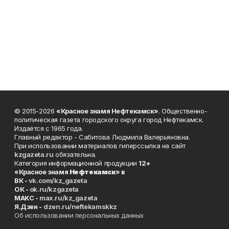
© 2015-2026
«Красное знамя Нефтекамск»
. Общественно-
политическая газета городского округа город Нефтекамск.
Издаётся с 1965 года.
Главный редактор - Сабитова Людмила Валерьяновна.
При использовании материалов гиперссылка на сайт
kzgazeta.ru
обязательна.
Категория информационной продукции
12+
«Красное знамя
Нефтекамск
» в
ВК -
vk.com/kz_gazeta
ОК -
ok.ru/kzgazeta
MAKC -
max.ru/kz_gazeta
Я.Дзен -
dzen.ru/neftekamskkz
Об использовании персональных данных