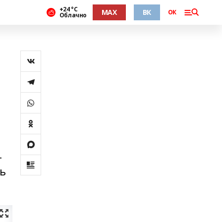
+24 °С
MAX
ВК
ОК
Облачно
т
ть