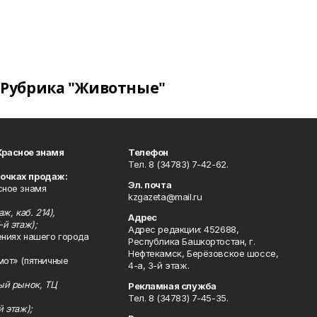
Рубрика "Животные"
Красное знамя
Телефон
Тел. 8 (34783) 7-42-62.
точках продаж:
Эл. почта
сное знамя
kzgazeta@mail.ru
ж, каб. 214),
Адрес
-й этаж);
Адрес редакции: 452688,
ениях нашего города
Республика Башкортостан, г.
Нефтекамск, Берёзовское шоссе,
мот» (пятничные
4-а, 3-й этаж.
ный рынок, ТЦ
Рекламная служба
Тел. 8 (34783) 7-45-35.
й этаж);