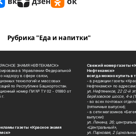
Рубрика "Еда и напитки"
«КРАСНОЕ ЗНАМЯ НЕФТЕКАМСК»
Свежий номер газеты «
рирована в Управлении Федеральной
Нефтекамск»
о надзору в сфере связи,
всегда можно купить в 
ионных технологий и массовых
- в редакции газеты «Кра
аций по Республике Башкортостан.
Нефтекамск» по адресам:
ционный номер ПИ № ТУ 02 - 01880 от
ул. Нефтяников, 22 (2-й эта
 г.
Берёзовское шоссе, 4-а (1
- во всех почтовых отдел
(пятничные выпуски);
- в сети магазинов «Беге
выпуски):
ул. Ленина, 26; централь
екламы газеты «Красное знамя
«Центральный»,
амск»
ул. Парковая, 2 (цокольны