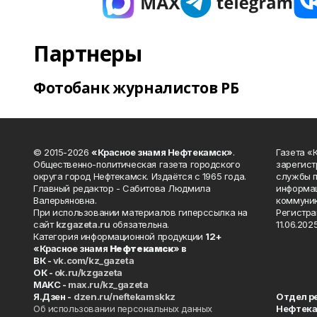
Партнеры
Фотобанк журналистов РБ
© 2015-2026
«Красное знамя Нефтекамск»
.
Газета 
Общественно-политическая газета городского
зарегист
округа город Нефтекамск. Издаётся с 1965 года.
службы п
Главный редактор - Сабитова Людмила
информац
Валерьяновна.
коммуник
При использовании материалов гиперссылка на
Регистра
сайт
kzgazeta.ru
обязательна.
11.06.2025
Категория информационной продукции
12+
«Красное знамя
Нефтекамск
» в
ВК -
vk.com/kz_gazeta
ОК -
ok.ru/kzgazeta
MAKC -
max.ru/kz_gazeta
Я.Дзен -
dzen.ru/neftekamskkz
Отдел р
Об использовании персональных данных
Нефтек