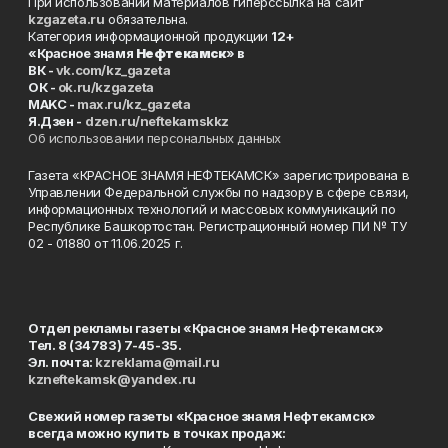
При использовании материалов гиперссылка на сайт
kzgazeta.ru
обязательна.
Категория информационной продукции
12+
«Красное знамя
Нефтекамск
» в
ВК -
vk.com/kz_gazeta
ОК -
ok.ru/kzgazeta
MAKC -
max.ru/kz_gazeta
Я.Дзен -
dzen.ru/neftekamskkz
Об использовании персональных данных
Газета «КРАСНОЕ ЗНАМЯ НЕФТЕКАМСК» зарегистрирована в
Управлении Федеральной службы по надзору в сфере связи,
информационных технологий и массовых коммуникаций по
Республике Башкортостан. Регистрационный номер ПИ № ТУ
02 - 01880 от 11.06.2025 г.
Отдел рекламы газеты «Красное знамя Нефтекамск»
Тел. 8 (34783) 7-45-35.
Эл. почта:
kzreklama@mail.ru
kzneftekamsk@yandex.ru
Свежий номер газеты «Красное знамя Нефтекамск»
всегда можно купить в точках продаж: