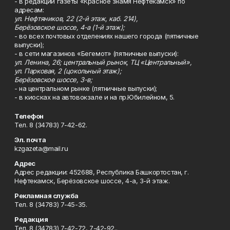
- в редакции газеты «Красное знамя Нефтекамск» по
адресам:
ул. Нефтяников, 22 (2-й этаж, каб. 214),
Берёзовское шоссе, 4-а (1-й этаж);
- во всех почтовых отделениях нашего города (пятничные
выпуски);
- в сети магазинов «Бегемот» (пятничные выпуски):
ул. Ленина, 26; центральный рынок, ТЦ «Центральный»,
ул. Парковая, 2 (цокольный этаж);
Берёзовское шоссе, 3-в;
- на центральном рынке (пятничные выпуски);
- в киосках на автовокзале и на пр.Юбилейном, 5.
Телефон
Тел. 8 (34783) 7-42-62.
Эл. почта
kzgazeta@mail.ru
Адрес
Адрес редакции: 452688, Республика Башкортостан, г.
Нефтекамск, Берёзовское шоссе, 4-а, 3-й этаж.
Рекламная служба
Тел. 8 (34783) 7-45-35.
Редакция
Тел. 8 (34783) 7-42-72, 7-42-92..