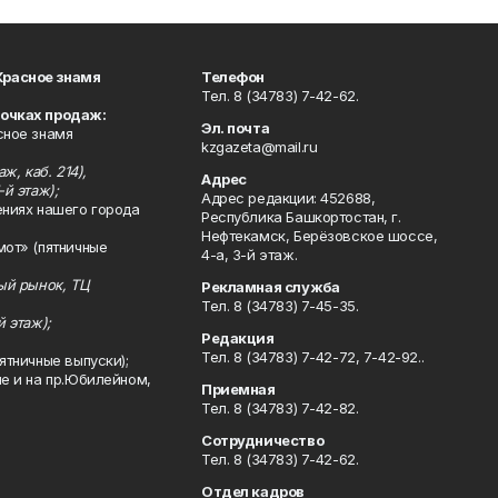
Красное знамя
Телефон
Тел. 8 (34783) 7-42-62.
точках продаж:
Эл. почта
сное знамя
kzgazeta@mail.ru
ж, каб. 214),
Адрес
-й этаж);
Адрес редакции: 452688,
ениях нашего города
Республика Башкортостан, г.
Нефтекамск, Берёзовское шоссе,
мот» (пятничные
4-а, 3-й этаж.
ный рынок, ТЦ
Рекламная служба
Тел. 8 (34783) 7-45-35.
й этаж);
Редакция
Тел. 8 (34783) 7-42-72, 7-42-92..
ятничные выпуски);
ле и на пр.Юбилейном,
Приемная
Тел. 8 (34783) 7-42-82.
Сотрудничество
Тел. 8 (34783) 7-42-62.
Отдел кадров