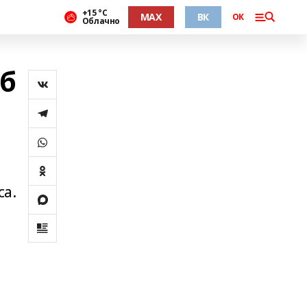
+15 °С
MAX
ВК
ОК
Облачно
б
са.