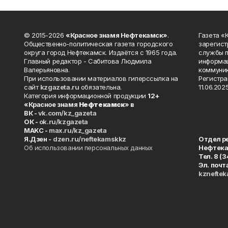
© 2015-2026
«Красное знамя Нефтекамск»
.
Газета 
Общественно-политическая газета городского
зарегист
округа город Нефтекамск. Издаётся с 1965 года.
службы п
Главный редактор - Сабитова Людмила
информац
Валерьяновна.
коммуник
При использовании материалов гиперссылка на
Регистра
сайт
kzgazeta.ru
обязательна.
11.06.2025
Категория информационной продукции
12+
«Красное знамя
Нефтекамск
» в
ВК -
vk.com/kz_gazeta
ОК -
ok.ru/kzgazeta
MAKC -
max.ru/kz_gazeta
Я.Дзен -
dzen.ru/neftekamskkz
Отдел р
Об использовании персональных данных
Нефтек
Тел. 8 (
Эл. почт
kznefte