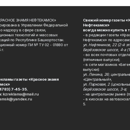
«КРАСНОЕ ЗНАМЯ НЕФТЕКАМСК»
Свежий номер газеты «
рирована в Управлении Федеральной
Нефтекамск»
о надзору в сфере связи,
всегда можно купить в 
ионных технологий и массовых
- в редакции газеты «Кра
аций по Республике Башкортостан.
Нефтекамск» по адресам:
ционный номер ПИ № ТУ 02 - 01880 от
ул. Нефтяников, 22 (2-й эта
 г.
Берёзовское шоссе, 4-а (1
- во всех почтовых отдел
(пятничные выпуски);
- в сети магазинов «Беге
выпуски):
ул. Ленина, 26; централь
екламы газеты «Красное знамя
«Центральный»,
амск»
ул. Парковая, 2 (цокольны
34783) 7-45-35.
Берёзовское шоссе, 3-в;
а:
kzreklama@mail.ru
- на центральном рынке (п
kamsk@yandex.ru
- в киосках на автовокза
5.