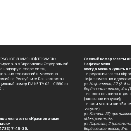
«КРАСНОЕ ЗНАМЯ НЕФТЕКАМСК»
Свежий номер газеты «
рирована в Управлении Федеральной
Нефтекамск»
о надзору в сфере связи,
всегда можно купить в 
ионных технологий и массовых
- в редакции газеты «Кра
аций по Республике Башкортостан.
Нефтекамск» по адресам:
ционный номер ПИ № ТУ 02 - 01880 от
ул. Нефтяников, 22 (2-й эта
 г.
Берёзовское шоссе, 4-а (1
- во всех почтовых отдел
(пятничные выпуски);
- в сети магазинов «Беге
выпуски):
ул. Ленина, 26; централь
екламы газеты «Красное знамя
«Центральный»,
амск»
ул. Парковая, 2 (цокольны
34783) 7-45-35.
Берёзовское шоссе, 3-в;