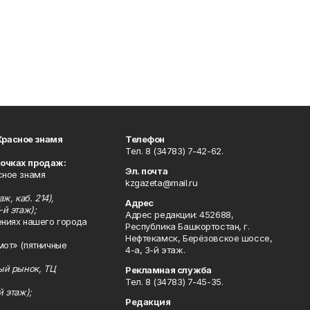
Красное знамя
Телефон
Тел. 8 (34783) 7-42-62.
точках продаж:
Эл. почта
сное знамя
kzgazeta@mail.ru
ж, каб. 214),
Адрес
-й этаж);
Адрес редакции: 452688,
ениях нашего города
Республика Башкортостан, г.
Нефтекамск, Берёзовское шоссе,
мот» (пятничные
4-а, 3-й этаж.
ный рынок, ТЦ
Рекламная служба
Тел. 8 (34783) 7-45-35.
й этаж);
Редакция