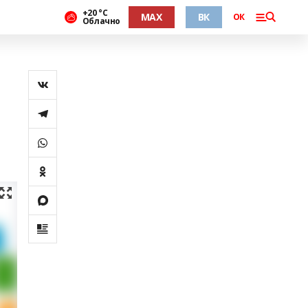
+20 °С
MAX
ВК
ОК
Облачно