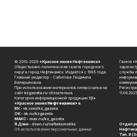
© 2015-2026
«Красное знамя Нефтекамск»
.
Газета 
Общественно-политическая газета городского
зарегист
округа город Нефтекамск. Издаётся с 1965 года.
службы п
Главный редактор - Сабитова Людмила
информац
Валерьяновна.
коммуник
При использовании материалов гиперссылка на
Регистра
сайт
kzgazeta.ru
обязательна.
11.06.2025
Категория информационной продукции
12+
«Красное знамя
Нефтекамск
» в
ВК -
vk.com/kz_gazeta
ОК -
ok.ru/kzgazeta
MAKC -
max.ru/kz_gazeta
Я.Дзен -
dzen.ru/neftekamskkz
Отдел р
Об использовании персональных данных
Нефтек
Тел. 8 (