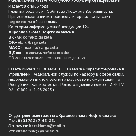
политическая газета городского округа город Нефтекамск.
Издаётся с 1965 года.
Главный редактор - Сабитова Людмила Валерьяновна.
При использовании материалов гиперссылка на сайт
kzgazeta.ru
обязательна.
Категория информационной продукции
12+
«Красное знамя
Нефтекамск
» в
ВК -
vk.com/kz_gazeta
ОК -
ok.ru/kzgazeta
MAKC -
max.ru/kz_gazeta
Я.Дзен -
dzen.ru/neftekamskkz
Об использовании персональных данных
Газета «КРАСНОЕ ЗНАМЯ НЕФТЕКАМСК» зарегистрирована в
Управлении Федеральной службы по надзору в сфере связи,
информационных технологий и массовых коммуникаций по
Республике Башкортостан. Регистрационный номер ПИ № ТУ
02 - 01880 от 11.06.2025 г.
Отдел рекламы газеты «Красное знамя Нефтекамск»
Тел. 8 (34783) 7-45-35.
Эл. почта:
kzreklama@mail.ru
kzneftekamsk@yandex.ru