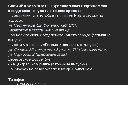
Свежий номер газеты «Красное знамя Нефтекамск»
всегда можно купить в точках продаж:
- в редакции газеты «Красное знамя Нефтекамск» по
адресам:
ул. Нефтяников, 22 (2-й этаж, каб. 214),
Берёзовское шоссе, 4-а (1-й этаж);
- во всех почтовых отделениях нашего города (пятничные
выпуски);
- в сети магазинов «Бегемот» (пятничные выпуски):
ул. Ленина, 26; центральный рынок, ТЦ «Центральный»,
ул. Парковая, 2 (цокольный этаж);
Берёзовское шоссе, 3-в;
- на центральном рынке (пятничные выпуски);
- в киосках на автовокзале и на пр.Юбилейном, 5.
Телефон
Тел. 8 (34783) 7-42-62.
Эл. почта
kzgazeta@mail.ru
Адрес
Адрес редакции: 452688, Республика Башкортостан, г.
Нефтекамск, Берёзовское шоссе, 4-а, 3-й этаж.
Рекламная служба