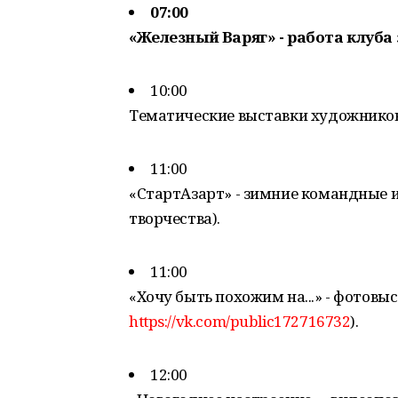
07:00
«Железный Варяг» - работа клуба
10:00
Тематические выставки художников
11:00
«СтартАзарт» - зимние командные 
творчества).
11:00
«Хочу быть похожим на...» - фотовы
https://vk.com/public172716732
).
12:00