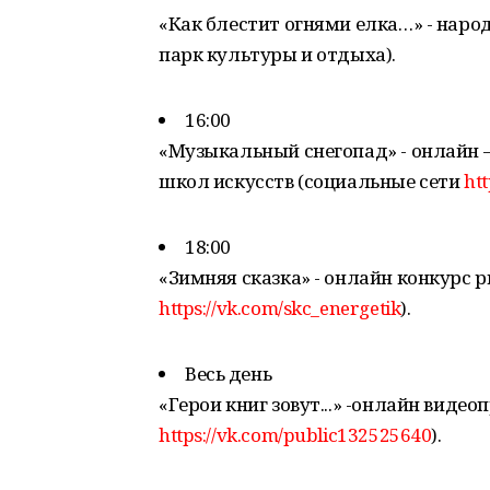
«Как блестит огнями елка…» - наро
парк культуры и отдыха).
16:00
«Музыкальный снегопад» - онлайн 
школ искусств (социальные сети
htt
18:00
«Зимняя сказка» - онлайн конкурс 
https://vk.com/skc_energetik
).
Весь день
«Герои книг зовут...» -онлайн виде
https://vk.com/public132525640
).