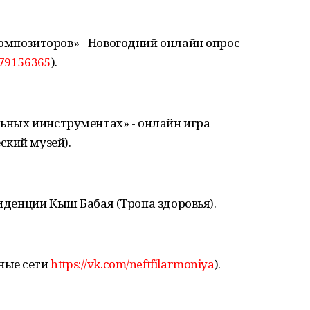
омпозиторов» - Новогодний онлайн опрос
b79156365
).
альных иинструментах» - онлайн игра
ский музей).
зиденции Кыш Бабая (Тропа здоровья).
ные сети
https://vk.com/neftfilarmoniya
).