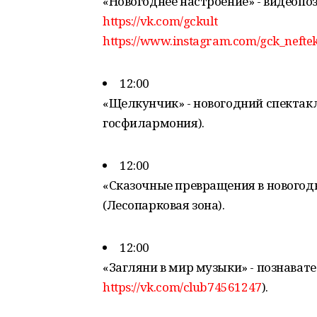
«Новогоднее настроение» - видеопо
https://vk.com/gckult
https://www.instagram.com/gck_nefte
12:00
«Щелкунчик» - новогодний спектакл
госфилармония).
12:00
«Сказочные превращения в новогодн
(Лесопарковая зона).
12:00
«Загляни в мир музыки» - познават
https://vk.com/club74561247
).