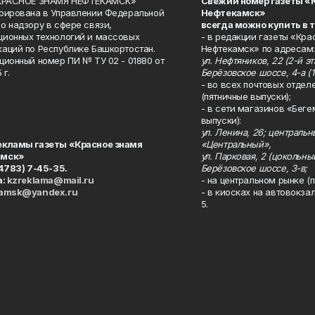
«КРАСНОЕ ЗНАМЯ НЕФТЕКАМСК»
Свежий номер газеты «
рирована в Управлении Федеральной
Нефтекамск»
о надзору в сфере связи,
всегда можно купить в 
ионных технологий и массовых
- в редакции газеты «Кра
аций по Республике Башкортостан.
Нефтекамск» по адресам:
ционный номер ПИ № ТУ 02 - 01880 от
ул. Нефтяников, 22 (2-й эта
 г.
Берёзовское шоссе, 4-а (1
- во всех почтовых отдел
(пятничные выпуски);
- в сети магазинов «Беге
выпуски):
ул. Ленина, 26; централь
екламы газеты «Красное знамя
«Центральный»,
амск»
ул. Парковая, 2 (цокольны
34783) 7-45-35.
Берёзовское шоссе, 3-в;
а:
kzreklama@mail.ru
- на центральном рынке (п
kamsk@yandex.ru
- в киосках на автовокза
5.