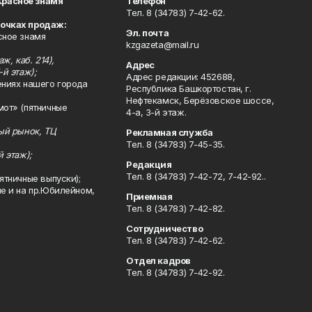
Красное знамя
Телефон
Тел. 8 (34783) 7-42-62.
точках продаж:
Эл. почта
сное знамя
kzgazeta@mail.ru
ж, каб. 214),
Адрес
-й этаж);
Адрес редакции: 452688,
ениях нашего города
Республика Башкортостан, г.
Нефтекамск, Берёзовское шоссе,
мот» (пятничные
4-а, 3-й этаж.
ный рынок, ТЦ
Рекламная служба
Тел. 8 (34783) 7-45-35.
й этаж);
Редакция
Тел. 8 (34783) 7-42-72, 7-42-92..
ятничные выпуски);
ле и на пр.Юбилейном,
Приемная
Тел. 8 (34783) 7-42-82.
Сотрудничество
Тел. 8 (34783) 7-42-62.
Отдел кадров
Тел. 8 (34783) 7-42-92.