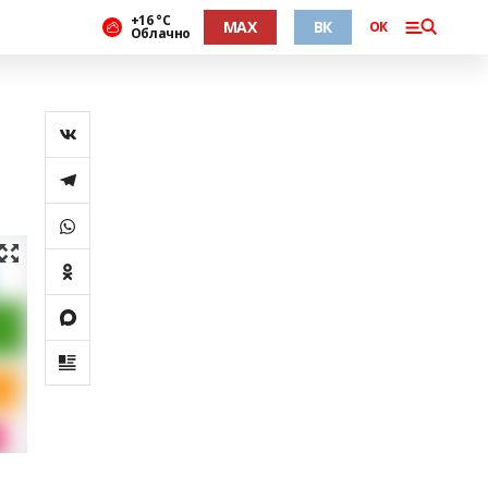
+16 °С
MAX
ВК
ОК
Облачно