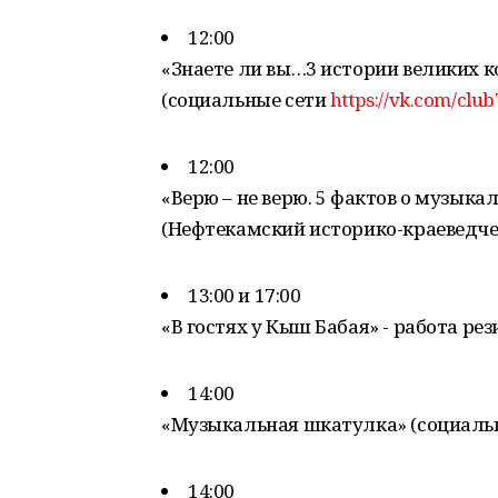
12:00
«Знаете ли вы…3 истории великих к
(социальные сети
https://vk.com/clu
12:00
«Верю – не верю. 5 фактов о музык
(Нефтекамский историко-краеведче
13:00 и 17:00
«В гостях у Кыш Бабая» - работа ре
14:00
«Музыкальная шкатулка» (социаль
14:00