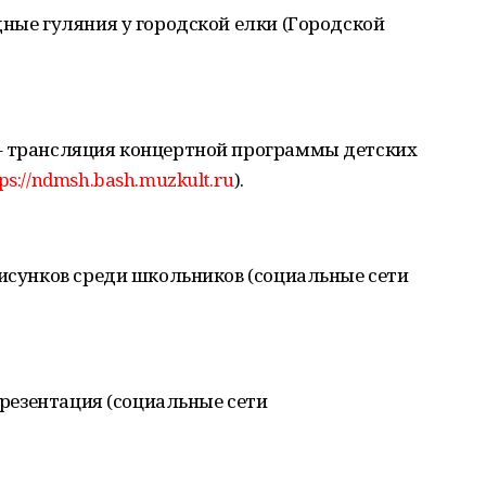
дные гуляния у городской елки (Городской
– трансляция концертной программы детских
ps://ndmsh.bash.muzkult.ru
).
рисунков среди школьников (социальные сети
опрезентация (социальные сети