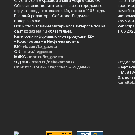
© 2015-2026
«Красное знамя Нефтекамск»
.
Газета 
Общественно-политическая газета городского
зарегист
округа город Нефтекамск. Издаётся с 1965 года.
службы п
Главный редактор - Сабитова Людмила
информац
Валерьяновна.
коммуник
При использовании материалов гиперссылка на
Регистра
сайт
kzgazeta.ru
обязательна.
11.06.2025
Категория информационной продукции
12+
«Красное знамя
Нефтекамск
» в
ВК -
vk.com/kz_gazeta
ОК -
ok.ru/kzgazeta
MAKC -
max.ru/kz_gazeta
Я.Дзен -
dzen.ru/neftekamskkz
Отдел р
Об использовании персональных данных
Нефтек
Тел. 8 (
Эл. почт
kznefte