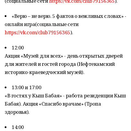
(социальные сети
https://vk.com/club79156365
).
«Верю – не верю. 5 фактов о вежливых словах» -
онлайн игра(социальные сети
https://vk.com/club79156365
).
12:00
Акция «Музей для всех» - день открытых дверей
для жителей и гостей города (Нефтекамский
историко-краеведческий музей).
13:00 и 17:00
«В гостях у Кыш Бабая» - работа резиденции Кыш
Бабая). Акция «Спасибо врачам» (Тропа
здоровья).
14:00