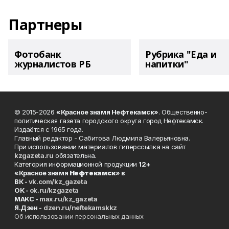
Партнеры
Фотобанк
Рубрика "Еда и
журналистов РБ
напитки"
© 2015-2026
«Красное знамя Нефтекамск»
. Общественно-
политическая газета городского округа город Нефтекамск.
Издаётся с 1965 года.
Главный редактор - Сабитова Людмила Валерьяновна.
При использовании материалов гиперссылка на сайт
kzgazeta.ru
обязательна.
Категория информационной продукции
12+
«Красное знамя
Нефтекамск
» в
ВК -
vk.com/kz_gazeta
ОК -
ok.ru/kzgazeta
MAKC -
max.ru/kz_gazeta
Я.Дзен -
dzen.ru/neftekamskkz
Об использовании персональных данных