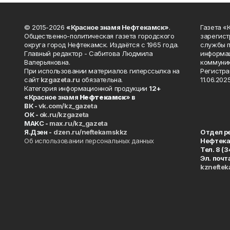
© 2015-2026
«Красное знамя Нефтекамск»
.
Газета 
Общественно-политическая газета городского
зарегист
округа город Нефтекамск. Издаётся с 1965 года.
службы п
Главный редактор - Сабитова Людмила
информац
Валерьяновна.
коммуник
При использовании материалов гиперссылка на
Регистра
сайт
kzgazeta.ru
обязательна.
11.06.2025
Категория информационной продукции
12+
«Красное знамя
Нефтекамск
» в
ВК -
vk.com/kz_gazeta
ОК -
ok.ru/kzgazeta
MAKC -
max.ru/kz_gazeta
Я.Дзен -
dzen.ru/neftekamskkz
Отдел р
Об использовании персональных данных
Нефтек
Тел. 8 (
Эл. почт
kznefte