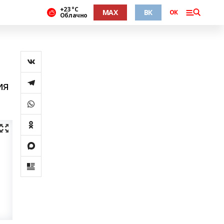
+23 °С
MAX
ВК
ОК
Облачно
ия