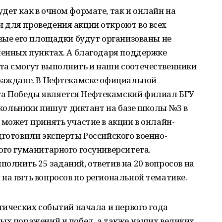
дет как в очном формате, так и онлайн на
 для проведения акции откроют во всех
рвые его площадки будут организованы не
ленных пунктах. А благодаря поддержке
та смогут выполнить и наши соотечественники
граждане. В Нефтекамске официальной
а Победы является Нефтекамский филиал БГУ
 Школьники пишут диктант на базе школы №3 в
 может принять участие в акции в онлайн-
дготовили эксперты Российского военно-
ого гуманитарного госуниверситета.
олнить 25 заданий, ответив на 20 вопросов на
на пять вопросов по региональной тематике.
агических событий начала и первого года
ых поражений и побед, а также наших великих