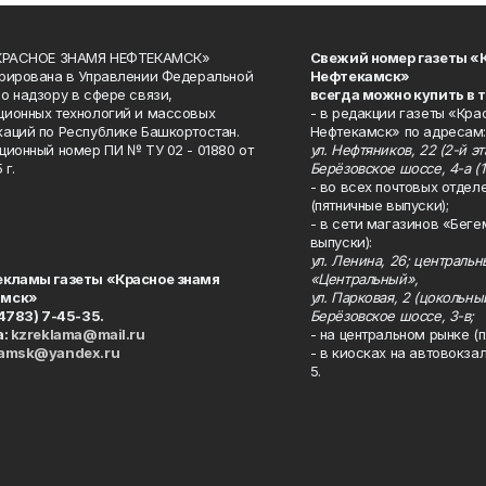
«КРАСНОЕ ЗНАМЯ НЕФТЕКАМСК»
Свежий номер газеты «
рирована в Управлении Федеральной
Нефтекамск»
о надзору в сфере связи,
всегда можно купить в 
ионных технологий и массовых
- в редакции газеты «Кра
аций по Республике Башкортостан.
Нефтекамск» по адресам:
ционный номер ПИ № ТУ 02 - 01880 от
ул. Нефтяников, 22 (2-й эта
 г.
Берёзовское шоссе, 4-а (1
- во всех почтовых отдел
(пятничные выпуски);
- в сети магазинов «Беге
выпуски):
ул. Ленина, 26; централь
екламы газеты «Красное знамя
«Центральный»,
амск»
ул. Парковая, 2 (цокольны
34783) 7-45-35.
Берёзовское шоссе, 3-в;
а:
kzreklama@mail.ru
- на центральном рынке (п
kamsk@yandex.ru
- в киосках на автовокза
5.