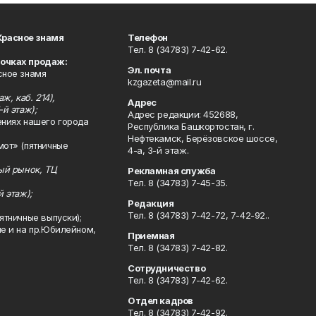
Красное знамя
Телефон
Тел. 8 (34783) 7-42-62.
точках продаж:
Эл. почта
сное знамя
kzgazeta@mail.ru
ж, каб. 214),
Адрес
-й этаж);
Адрес редакции: 452688,
ениях нашего города
Республика Башкортостан, г.
Нефтекамск, Берёзовское шоссе,
мот» (пятничные
4-а, 3-й этаж.
ный рынок, ТЦ
Рекламная служба
Тел. 8 (34783) 7-45-35.
й этаж);
Редакция
Тел. 8 (34783) 7-42-72, 7-42-92..
ятничные выпуски);
ле и на пр.Юбилейном,
Приемная
Тел. 8 (34783) 7-42-82.
Сотрудничество
Тел. 8 (34783) 7-42-62.
Отдел кадров
Тел. 8 (34783) 7-42-92.