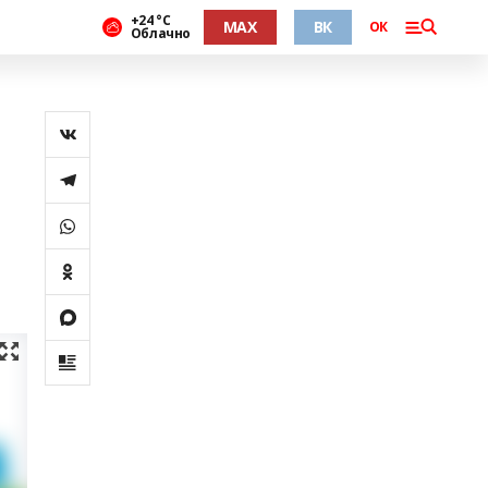
+24 °С
MAX
ВК
ОК
Облачно