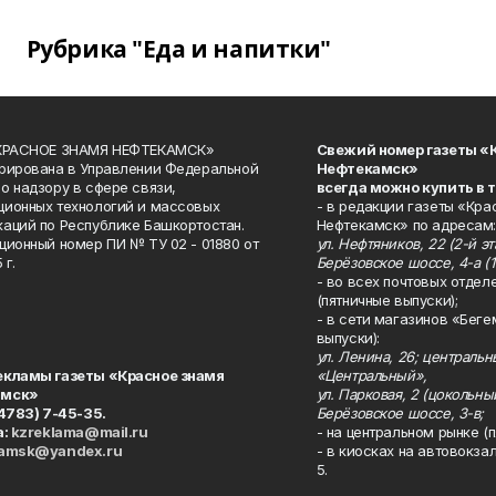
Рубрика "Еда и напитки"
«КРАСНОЕ ЗНАМЯ НЕФТЕКАМСК»
Свежий номер газеты «
рирована в Управлении Федеральной
Нефтекамск»
о надзору в сфере связи,
всегда можно купить в 
ионных технологий и массовых
- в редакции газеты «Кра
аций по Республике Башкортостан.
Нефтекамск» по адресам:
ционный номер ПИ № ТУ 02 - 01880 от
ул. Нефтяников, 22 (2-й эта
 г.
Берёзовское шоссе, 4-а (1
- во всех почтовых отдел
(пятничные выпуски);
- в сети магазинов «Беге
выпуски):
ул. Ленина, 26; централь
екламы газеты «Красное знамя
«Центральный»,
амск»
ул. Парковая, 2 (цокольны
34783) 7-45-35.
Берёзовское шоссе, 3-в;
а:
kzreklama@mail.ru
- на центральном рынке (п
kamsk@yandex.ru
- в киосках на автовокза
5.