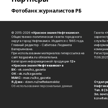
Фотобанк журналистов РБ
© 2015-2026
«Красное знамя Нефтекамск»
.
Газета 
Общественно-политическая газета городского
зарегист
округа город Нефтекамск. Издаётся с 1965 года.
службы п
Главный редактор - Сабитова Людмила
информац
Валерьяновна.
коммуник
При использовании материалов гиперссылка на
Регистра
сайт
kzgazeta.ru
обязательна.
11.06.2025
Категория информационной продукции
12+
«Красное знамя
Нефтекамск
» в
ВК -
vk.com/kz_gazeta
ОК -
ok.ru/kzgazeta
MAKC -
max.ru/kz_gazeta
Я.Дзен -
dzen.ru/neftekamskkz
Отдел р
Об использовании персональных данных
Нефтек
Тел. 8 (
Эл. почт
kznefte