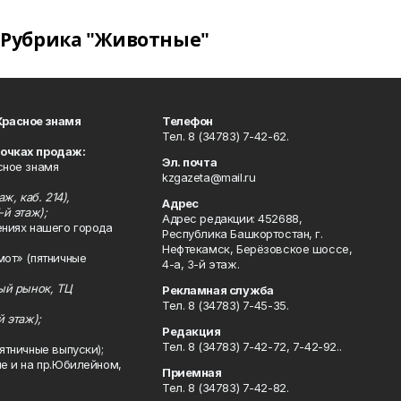
Рубрика "Животные"
Красное знамя
Телефон
Тел. 8 (34783) 7-42-62.
точках продаж:
Эл. почта
сное знамя
kzgazeta@mail.ru
ж, каб. 214),
Адрес
-й этаж);
Адрес редакции: 452688,
ениях нашего города
Республика Башкортостан, г.
Нефтекамск, Берёзовское шоссе,
мот» (пятничные
4-а, 3-й этаж.
ный рынок, ТЦ
Рекламная служба
Тел. 8 (34783) 7-45-35.
й этаж);
Редакция
Тел. 8 (34783) 7-42-72, 7-42-92..
ятничные выпуски);
ле и на пр.Юбилейном,
Приемная
Тел. 8 (34783) 7-42-82.