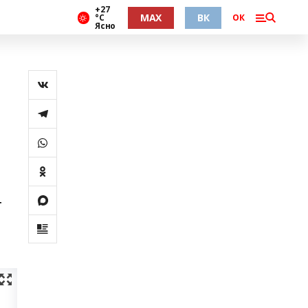
+27
MAX
ВК
°С
ОК
Ясно
т