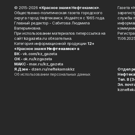
© 2015-2026
«Красное знамя Нефтекамск»
.
Газета 
Общественно-политическая газета городского
зарегист
округа город Нефтекамск. Издаётся с 1965 года.
службы п
Главный редактор - Сабитова Людмила
информац
Валерьяновна.
коммуник
При использовании материалов гиперссылка на
Регистра
сайт
kzgazeta.ru
обязательна.
11.06.2025
Категория информационной продукции
12+
«Красное знамя
Нефтекамск
» в
ВК -
vk.com/kz_gazeta
ОК -
ok.ru/kzgazeta
MAKC -
max.ru/kz_gazeta
Я.Дзен -
dzen.ru/neftekamskkz
Отдел р
Об использовании персональных данных
Нефтек
Тел. 8 (
Эл. почт
kznefte