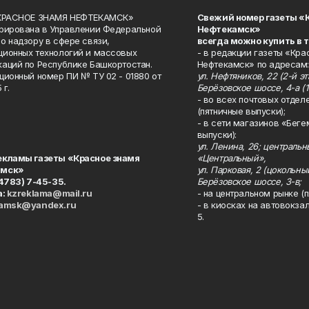
«КРАСНОЕ ЗНАМЯ НЕФТЕКАМСК»
Свежий номер газеты «
рирована в Управлении Федеральной
Нефтекамск»
о надзору в сфере связи,
всегда можно купить в 
ионных технологий и массовых
- в редакции газеты «Кра
аций по Республике Башкортостан.
Нефтекамск» по адресам:
ционный номер ПИ № ТУ 02 - 01880 от
ул. Нефтяников, 22 (2-й эта
 г.
Берёзовское шоссе, 4-а (1
- во всех почтовых отдел
(пятничные выпуски);
- в сети магазинов «Беге
выпуски):
ул. Ленина, 26; централь
екламы газеты «Красное знамя
«Центральный»,
амск»
ул. Парковая, 2 (цокольны
34783) 7-45-35.
Берёзовское шоссе, 3-в;
а:
kzreklama@mail.ru
- на центральном рынке (п
kamsk@yandex.ru
- в киосках на автовокза
5.