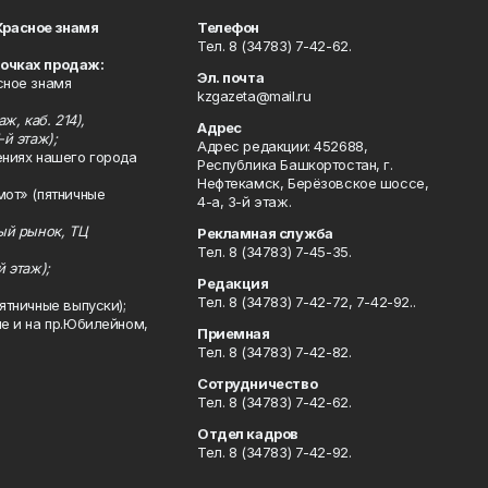
Красное знамя
Телефон
Тел. 8 (34783) 7-42-62.
точках продаж:
Эл. почта
сное знамя
kzgazeta@mail.ru
ж, каб. 214),
Адрес
-й этаж);
Адрес редакции: 452688,
ениях нашего города
Республика Башкортостан, г.
Нефтекамск, Берёзовское шоссе,
мот» (пятничные
4-а, 3-й этаж.
ный рынок, ТЦ
Рекламная служба
Тел. 8 (34783) 7-45-35.
й этаж);
Редакция
Тел. 8 (34783) 7-42-72, 7-42-92..
ятничные выпуски);
ле и на пр.Юбилейном,
Приемная
Тел. 8 (34783) 7-42-82.
Сотрудничество
Тел. 8 (34783) 7-42-62.
Отдел кадров
Тел. 8 (34783) 7-42-92.