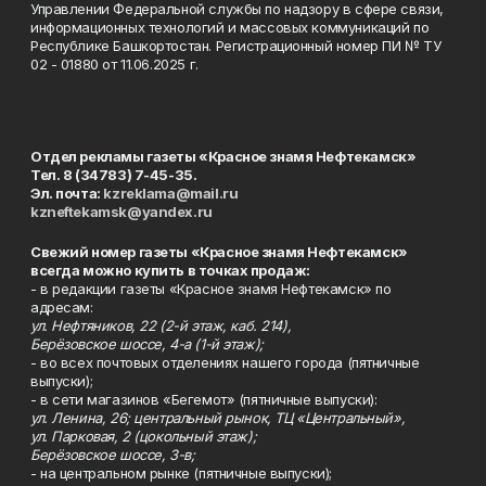
Управлении Федеральной службы по надзору в сфере связи,
информационных технологий и массовых коммуникаций по
Республике Башкортостан. Регистрационный номер ПИ № ТУ
02 - 01880 от 11.06.2025 г.
Отдел рекламы газеты «Красное знамя Нефтекамск»
Тел. 8 (34783) 7-45-35.
Эл. почта:
kzreklama@mail.ru
kzneftekamsk@yandex.ru
Свежий номер газеты «Красное знамя Нефтекамск»
всегда можно купить в точках продаж:
- в редакции газеты «Красное знамя Нефтекамск» по
адресам:
ул. Нефтяников, 22 (2-й этаж, каб. 214),
Берёзовское шоссе, 4-а (1-й этаж);
- во всех почтовых отделениях нашего города (пятничные
выпуски);
- в сети магазинов «Бегемот» (пятничные выпуски):
ул. Ленина, 26; центральный рынок, ТЦ «Центральный»,
ул. Парковая, 2 (цокольный этаж);
Берёзовское шоссе, 3-в;
- на центральном рынке (пятничные выпуски);