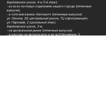
Берёзовское шоссе, 4-а (1-й этаж);
- во всех почтовых отделениях нашего города (пятничные
выпуски);
- в сети магазинов «Бегемот» (пятничные выпуски):
ул. Ленина, 26; центральный рынок, ТЦ «Центральный»,
ул. Парковая, 2 (цокольный этаж);
Берёзовское шоссе, 3-в;
- на центральном рынке (пятничные выпуски);
- в киосках на автовокзале и на пр.Юбилейном, 5.
Телефон
Тел. 8 (34783) 7-42-62.
Эл. почта
kzgazeta@mail.ru
Адрес
Адрес редакции: 452688, Республика Башкортостан, г.
Нефтекамск, Берёзовское шоссе, 4-а, 3-й этаж.
Рекламная служба
Тел. 8 (34783) 7-45-35.
Редакция
Тел. 8 (34783) 7-42-72, 7-42-92..
Приемная
Тел. 8 (34783) 7-42-82.