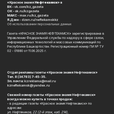
«Красное знамя
Нефтекамск
» в
ВК -
vk.com/kz_gazeta
ОК -
ok.ru/kzgazeta
MAKC -
max.ru/kz_gazeta
Я.Дзен -
dzen.ru/neftekamskkz
Об использовании персональных данных
Газета «КРАСНОЕ ЗНАМЯ НЕФТЕКАМСК» зарегистрирована в
Управлении Федеральной службы по надзору в сфере связи,
информационных технологий и массовых коммуникаций по
Республике Башкортостан. Регистрационный номер ПИ № ТУ
02 - 01880 от 11.06.2025 г.
Отдел рекламы газеты «Красное знамя Нефтекамск»
Тел. 8 (34783) 7-45-35.
Эл. почта:
kzreklama@mail.ru
kzneftekamsk@yandex.ru
Свежий номер газеты «Красное знамя Нефтекамск»
всегда можно купить в точках продаж:
- в редакции газеты «Красное знамя Нефтекамск» по
адресам:
ул. Нефтяников, 22 (2-й этаж, каб. 214),