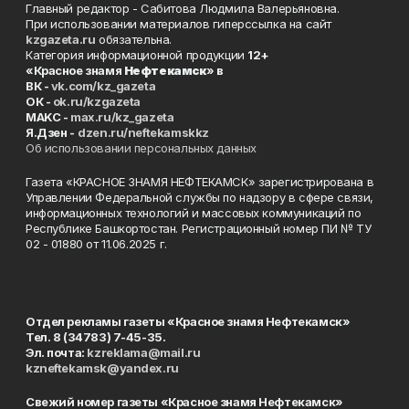
Главный редактор - Сабитова Людмила Валерьяновна.
При использовании материалов гиперссылка на сайт
kzgazeta.ru
обязательна.
Категория информационной продукции
12+
«Красное знамя
Нефтекамск
» в
ВК -
vk.com/kz_gazeta
ОК -
ok.ru/kzgazeta
MAKC -
max.ru/kz_gazeta
Я.Дзен -
dzen.ru/neftekamskkz
Об использовании персональных данных
Газета «КРАСНОЕ ЗНАМЯ НЕФТЕКАМСК» зарегистрирована в
Управлении Федеральной службы по надзору в сфере связи,
информационных технологий и массовых коммуникаций по
Республике Башкортостан. Регистрационный номер ПИ № ТУ
02 - 01880 от 11.06.2025 г.
Отдел рекламы газеты «Красное знамя Нефтекамск»
Тел. 8 (34783) 7-45-35.
Эл. почта:
kzreklama@mail.ru
kzneftekamsk@yandex.ru
Свежий номер газеты «Красное знамя Нефтекамск»