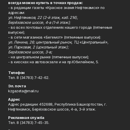
всегда можно купить в точках продаж:
- в редакции газеты «Красное знамя Нефтекамск» по
адресам:
ул. Нефтяников, 22 (2-й этаж, каб. 214),
Берёзовское шоссе, 4-а (1-й этаж);
- во всех почтовых отделениях нашего города (пятничные
выпуски);
- в сети магазинов «Бегемот» (пятничные выпуски):
ул. Ленина, 26; центральный рынок, ТЦ «Центральный»,
ул. Парковая, 2 (цокольный этаж);
Берёзовское шоссе, 3-в;
- на центральном рынке (пятничные выпуски);
- в киосках на автовокзале и на пр.Юбилейном, 5.
Телефон
Тел. 8 (34783) 7-42-62.
Эл. почта
kzgazeta@mail.ru
Адрес
Адрес редакции: 452688, Республика Башкортостан, г.
Нефтекамск, Берёзовское шоссе, 4-а, 3-й этаж.
Рекламная служба
Тел. 8 (34783) 7-45-35.