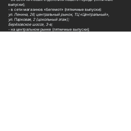
выпуски);
- в сети магазинов «Бегемот» (пятничные выпуски):
ул. Ленина, 26; центральный рынок, ТЦ «Центральный»,
ул. Парковая, 2 (цокольный этаж);
Берёзовское шоссе, 3-в;
- на центральном рынке (пятничные выпуски);
- в киосках на автовокзале и на пр.Юбилейном, 5.
Телефон
Тел. 8 (34783) 7-42-62.
Эл. почта
kzgazeta@mail.ru
Адрес
Адрес редакции: 452688, Республика Башкортостан, г.
Нефтекамск, Берёзовское шоссе, 4-а, 3-й этаж.
Рекламная служба
Тел. 8 (34783) 7-45-35.
Редакция
Тел. 8 (34783) 7-42-72, 7-42-92..
Приемная
Тел. 8 (34783) 7-42-82.
Сотрудничество