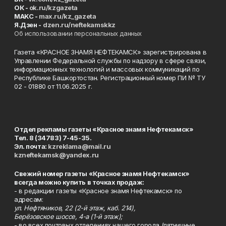
ОК -
ok.ru/kzgazeta
MAKC -
max.ru/kz_gazeta
Я.Дзен -
dzen.ru/neftekamskkz
Об использовании персональных данных
Газета «КРАСНОЕ ЗНАМЯ НЕФТЕКАМСК» зарегистрирована в
Управлении Федеральной службы по надзору в сфере связи,
информационных технологий и массовых коммуникаций по
Республике Башкортостан. Регистрационный номер ПИ № ТУ
02 - 01880 от 11.06.2025 г.
Отдел рекламы газеты «Красное знамя Нефтекамск»
Тел. 8 (34783) 7-45-35.
Эл. почта:
kzreklama@mail.ru
kzneftekamsk@yandex.ru
Свежий номер газеты «Красное знамя Нефтекамск»
всегда можно купить в точках продаж:
- в редакции газеты «Красное знамя Нефтекамск» по
адресам:
ул. Нефтяников, 22 (2-й этаж, каб. 214),
Берёзовское шоссе, 4-а (1-й этаж);
- во всех почтовых отделениях нашего города (пятничные