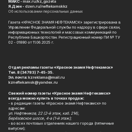
MAKC -
max.ru/kz_gazeta
Я.Дзен -
dzen.ru/neftekamskkz
Об использовании персональных данных
Газета «КРАСНОЕ ЗНАМЯ НЕФТЕКАМСК» зарегистрирована в
Управлении Федеральной службы по надзору в сфере связи,
информационных технологий и массовых коммуникаций по
Республике Башкортостан. Регистрационный номер ПИ № ТУ
02 - 01880 от 11.06.2025 г.
Отдел рекламы газеты «Красное знамя Нефтекамск»
Тел. 8 (34783) 7-45-35.
Эл. почта:
kzreklama@mail.ru
kzneftekamsk@yandex.ru
Свежий номер газеты «Красное знамя Нефтекамск»
всегда можно купить в точках продаж:
- в редакции газеты «Красное знамя Нефтекамск» по
адресам:
ул. Нефтяников, 22 (2-й этаж, каб. 214),
Берёзовское шоссе, 4-а (1-й этаж);
- во всех почтовых отделениях нашего города (пятничные
выпуски);