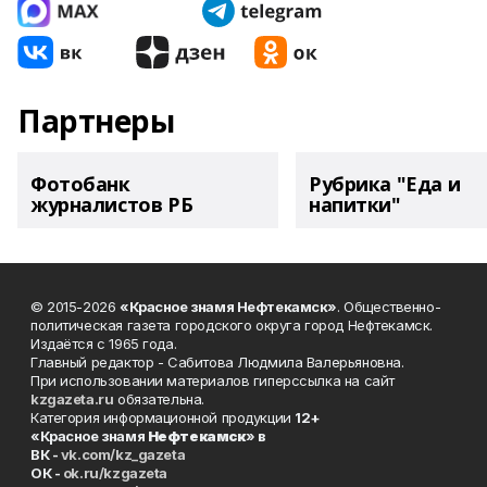
Партнеры
Фотобанк
Рубрика "Еда и
журналистов РБ
напитки"
© 2015-2026
«Красное знамя Нефтекамск»
. Общественно-
политическая газета городского округа город Нефтекамск.
Издаётся с 1965 года.
Главный редактор - Сабитова Людмила Валерьяновна.
При использовании материалов гиперссылка на сайт
kzgazeta.ru
обязательна.
Категория информационной продукции
12+
«Красное знамя
Нефтекамск
» в
ВК -
vk.com/kz_gazeta
ОК -
ok.ru/kzgazeta