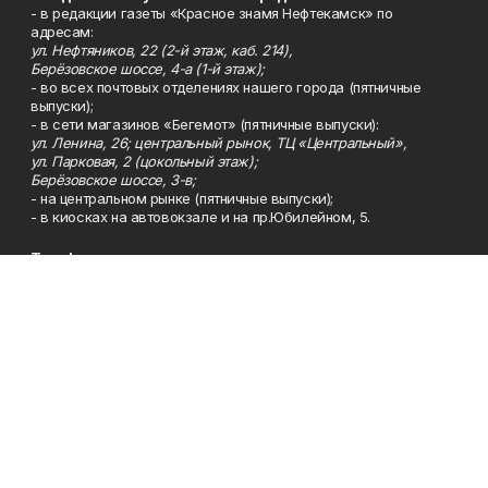
- в редакции газеты «Красное знамя Нефтекамск» по
адресам:
ул. Нефтяников, 22 (2-й этаж, каб. 214),
Берёзовское шоссе, 4-а (1-й этаж);
- во всех почтовых отделениях нашего города (пятничные
выпуски);
- в сети магазинов «Бегемот» (пятничные выпуски):
ул. Ленина, 26; центральный рынок, ТЦ «Центральный»,
ул. Парковая, 2 (цокольный этаж);
Берёзовское шоссе, 3-в;
- на центральном рынке (пятничные выпуски);
- в киосках на автовокзале и на пр.Юбилейном, 5.
Телефон
Тел. 8 (34783) 7-42-62.
Эл. почта
kzgazeta@mail.ru
Адрес
Адрес редакции: 452688, Республика Башкортостан, г.
Нефтекамск, Берёзовское шоссе, 4-а, 3-й этаж.
Рекламная служба
Тел. 8 (34783) 7-45-35.
Редакция