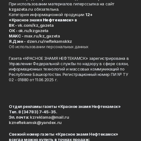
При использовании материалов гиперссылка на сайт
kzgazeta.ru
обязательна.
Категория информационной продукции
12+
«Красное знамя
Нефтекамск
» в
ВК -
vk.com/kz_gazeta
ОК -
ok.ru/kzgazeta
MAKC -
max.ru/kz_gazeta
Я.Дзен -
dzen.ru/neftekamskkz
Об использовании персональных данных
Газета «КРАСНОЕ ЗНАМЯ НЕФТЕКАМСК» зарегистрирована в
Управлении Федеральной службы по надзору в сфере связи,
информационных технологий и массовых коммуникаций по
Республике Башкортостан. Регистрационный номер ПИ № ТУ
02 - 01880 от 11.06.2025 г.
Отдел рекламы газеты «Красное знамя Нефтекамск»
Тел. 8 (34783) 7-45-35.
Эл. почта:
kzreklama@mail.ru
kzneftekamsk@yandex.ru
Свежий номер газеты «Красное знамя Нефтекамск»
всегда можно купить в точках продаж: